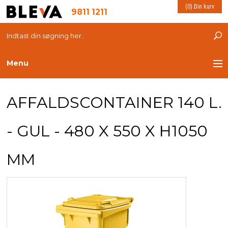
(0) Din kurv
9811 1211
Menu
TRANSPORT
AFFALDSCONTAINER 140 L.
PLASTKASSER
- GUL - 480 X 550 X H1050
LØFTEUDSTYR
MM
INDRETNING
ESD PRODUKTER
MILJØ OG VELFÆRD