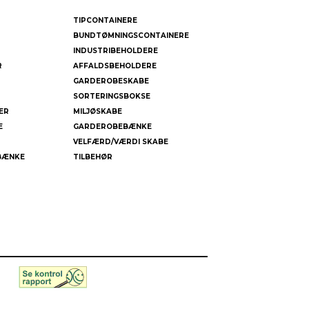
TIPCONTAINERE
BUNDTØMNINGSCONTAINERE
INDUSTRIBEHOLDERE
R
AFFALDSBEHOLDERE
GARDEROBESKABE
SORTERINGSBOKSE
ER
MILJØSKABE
E
GARDEROBEBÆNKE
VELFÆRD/VÆRDI SKABE
BÆNKE
TILBEHØR