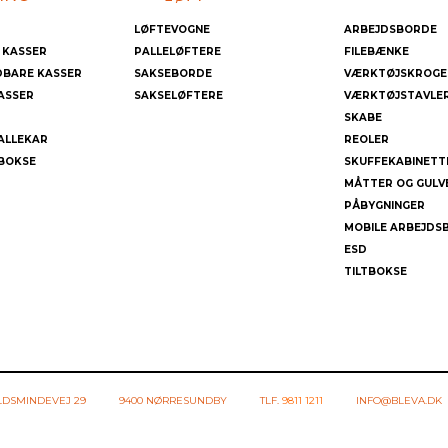
LØFTEVOGNE
ARBEJDSBORDE
 KASSER
PALLELØFTERE
FILEBÆNKE
DBARE KASSER
SAKSEBORDE
VÆRKTØJSKROGE
ASSER
SAKSELØFTERE
VÆRKTØJSTAVLE
SKABE
ALLEKAR
REOLER
BOKSE
SKUFFEKABINETT
MÅTTER OG GULV
PÅBYGNINGER
MOBILE ARBEJDS
ESD
TILTBOKSE
LDSMINDEVEJ 29
9400 NØRRESUNDBY
TLF.
9811 1211
INFO@BLEVA.DK