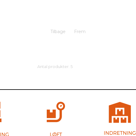
Tilbage
Frem
Antal produkter: 5