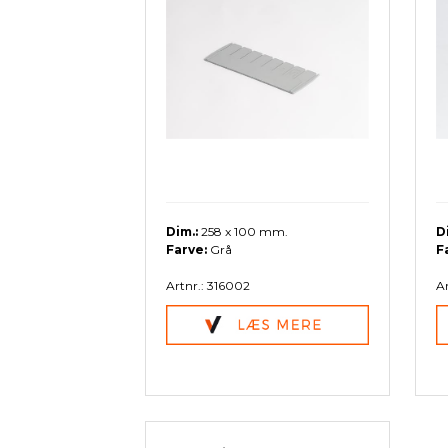
Pallevogne
Værkstedsvogne
Tilbeh
Pallekar/Classic Bigboks
Palleløftere
Plast paller- og tilbehør
Paller
Palletilbehør
Dim.:
258 x 100 mm.
D
Farve:
Grå
F
Artnr.: 316002
Ar