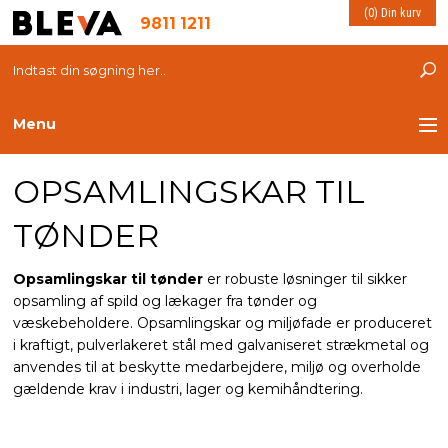
(0) Din kurv
9811 1211
Menu
OPSAMLINGSKAR TIL
TRANSPORT
TØNDER
PLASTKASSER
Opsamlingskar til tønder
er robuste løsninger til sikker
LØFTEUDSTYR
opsamling af spild og lækager fra tønder og
væskebeholdere. Opsamlingskar og miljøfade er produceret
INDRETNING
i kraftigt, pulverlakeret stål med galvaniseret strækmetal og
anvendes til at beskytte medarbejdere, miljø og overholde
gældende krav i industri, lager og kemihåndtering.
ESD PRODUKTER
MILJØ OG VELFÆRD