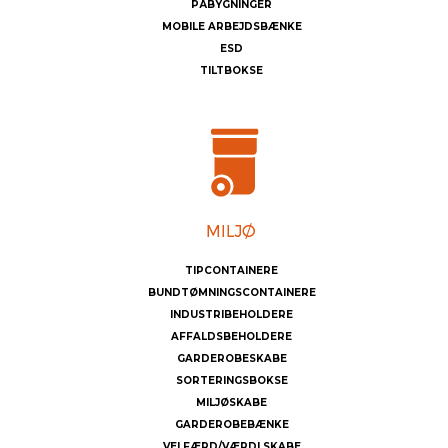
PÅBYGNINGER
MOBILE ARBEJDSBÆNKE
ESD
TILTBOKSE
TIPCONTAINERE
BUNDTØMNINGSCONTAINERE
INDUSTRIBEHOLDERE
AFFALDSBEHOLDERE
GARDEROBESKABE
SORTERINGSBOKSE
MILJØSKABE
GARDEROBEBÆNKE
VELFÆRD/VÆRDI SKABE