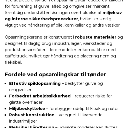
for forurening af gulve, afløb og omgivelser markant.
Samtidig understøtter løsningen overholdelse af
miljøkrav
og interne sikkerhedsprocedurer
, hvilket er særligt
vigtigt ved håndtering af olie, kemikalier og andre væsker.
Opsamlingskarene er konstrueret i
robuste materialer
og
designet til daglig brug i industri, lager, værksteder og
produktionsområder. Flere modeller er kompatible med
gaffeltruck, hvilket gør håndtering og placering nem og
fleksibel.
Fordele ved opsamlingskar til tønder
Effektiv spildopsamling
– beskytter gulve og
omgivelser
Forbedret arbejdssikkerhed
– reducerer risiko for
glatte overflader
Miljøbeskyttelse
– forebygger udslip til kloak og natur
Robust konstruktion
– velegnet til krævende
industrimiljøer
Fleksibel håndtering
– udvalgte modeller kan flyttes