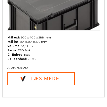
Mål ext:
600 x 400 x 288 mm.
Mål int:
554 x 354 x 272 mm
Volume:
53,3 Liter
Farve:
ESD Sort
Cl. Enhed:
1 stk.
Palleenhed:
20 stk.
Artnr.: 603010