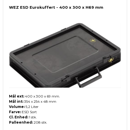
WEZ ESD Eurokuffert - 400 x 300 x H69 mm
Mål ext:
400 x 300 x 69 mm.
Mål int:
354 x 254 x 48 mm
Volume:
5,2 Liter
Farve:
ESD Sort
Cl. Enhed:
1 stk.
Palleenhed:
208 stk.