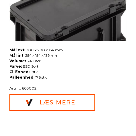
Mål ext:
300 x 200 x 154 mm.
Mål int:
254 x 154 x 139 mm
Volume:
5,4 Liter
Farve:
ESD Sort
Cl. Enhed:
1 stk.
Palleenhed:
176 stk.
Artnr.: 603002