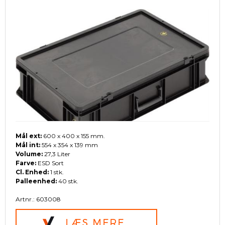
Mål ext:
600 x 400 x 155 mm.
Mål int:
554 x 354 x 139 mm
Volume:
27,3 Liter
Farve:
ESD Sort
Cl. Enhed:
1 stk.
Palleenhed:
40 stk.
Artnr.: 603008