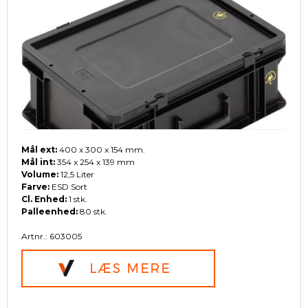
Mål ext:
400 x 300 x 154 mm.
Mål int:
354 x 254 x 139 mm
Volume:
12,5 Liter
Farve:
ESD Sort
Cl. Enhed:
1 stk.
Palleenhed:
80 stk.
Artnr.: 603005