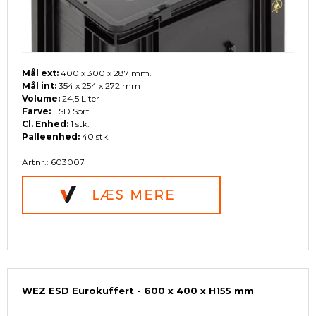
Mål ext:
400 x 300 x 287 mm.
Mål int:
354 x 254 x 272 mm
Volume:
24,5 Liter
Farve:
ESD Sort
Cl. Enhed:
1 stk.
Palleenhed:
40 stk.
Artnr.: 603007
WEZ ESD Eurokuffert - 600 x 400 x H155 mm