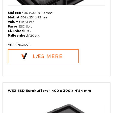
Mål ext:
400 x 300 x 110 mm.
Mål int:
354 x 254 x 95 mm
Volume:
8,5 Liter
Farve:
ESD Sort
Cl. Enhed:
1 stk.
Palleenhed:
120 stk.
Artnr.: 603004
WEZ ESD Eurokuffert - 400 x 300 x H154 mm