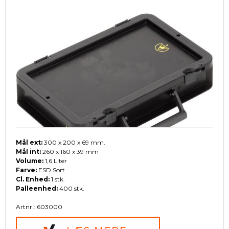
Mål ext:
300 x 200 x 69 mm.
Mål int:
260 x 160 x 39 mm
Volume:
1,6 Liter
Farve:
ESD Sort
Cl. Enhed:
1 stk.
Palleenhed:
400 stk.
Artnr.: 603000