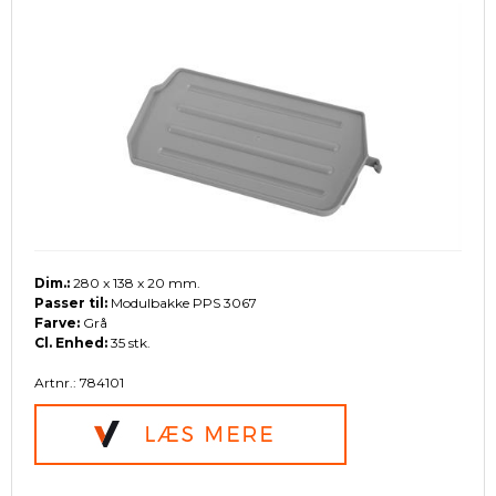
Dim.:
280 x 138 x 20 mm.
Passer til:
Modulbakke PPS 3067
Farve:
Grå
Cl. Enhed:
35 stk.
Artnr.: 784101