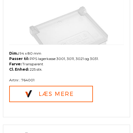
Dim.:
94 x 80 mm
Passer til:
PPS lagerkasse 3001, 3011, 3021 og 3031.
Farve:
Transparent
Cl. Enhed:
225 stk.
Artnr.: 764001