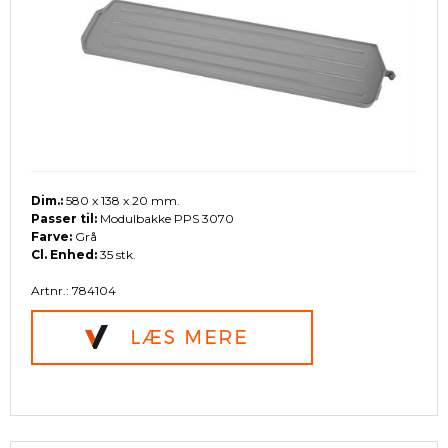
Dim.:
580 x 138 x 20 mm.
Passer til:
Modulbakke PPS 3070
Farve:
Grå
Cl. Enhed:
35 stk.
Artnr.: 784104