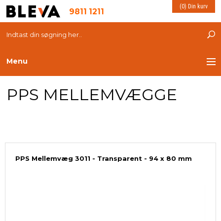
(0) Din kurv
9811 1211
Menu
PPS MELLEMVÆGGE
TRANSPORT
PLASTKASSER
LØFTEUDSTYR
PPS Mellemvæg 3011 - Transparent - 94 x 80 mm
INDRETNING
ESD PRODUKTER
MILJØ OG VELFÆRD