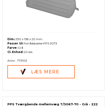
Dim.:
330 x 138 x 20 mm.
Passer til:
Forrådsbakke PPS 3073
Farve:
Grå
Cl. Enhed:
20 stk.
Artnr.: 773103
PPS Tværgående mellemvæg T/3067-70 - Grå - 222