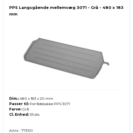
PPS Langsgående mellemvæg 3071 - Grå - 480 x 183
mm
Dim.:
480 x 183 x 20 mm.
Passer til:
Forrådsbakke PPS 3071
Farve:
Grå
Cl. Enhed:
35 stk.
Artnr.: 773101