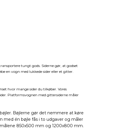
transportere tungt gods. Siderne gør, at godset
øbe en vogn med lukkede sider eller et gitter.
et hvor mange sider du tilkøber. Vores
 sider. Platformsvognen med gittersiderne måler
bøjler. Bøjlerne gør det nemmere at køre
n med én bøjle fås i to udgaver og måler
ed målene 850x500 mm og 1200x800 mm.