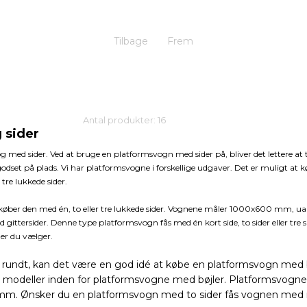
Tilbage
Frem
Antal produkter: 16
 sider
 med sider. Ved at bruge en platformsvogn med sider på, bliver det lettere at 
d godset på plads. Vi har platformsvogne i forskellige udgaver. Det er muligt at k
tre lukkede sider.
er den med én, to eller tre lukkede sider. Vognene måler 1000x600 mm, uans
ittersider. Denne type platformsvogn fås med én kort side, to sider eller tre
er du vælger.
 rundt, kan det være en god idé at købe en platformsvogn med 
ge modeller inden for platformsvogne med bøjler. Platformsvogne
m. Ønsker du en platformsvogn med to sider fås vognen m