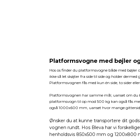
Platformsvogne med bøjler og
Hos os finder du platformsvogne både med bøjler og
ikke så let skøjter fra side til side og holder derme
Platformsvognen fås med kun én side, to sider eller 
Platformsvognen har samme mål, uanset om du køb
platformsvogn til op mod 500 kg kan også fås med g
også 1000x600 mm, uanset hvor mange gittersid
Ønsker du at kunne transportere dit gods
vognen rundt. Hos Bleva har vi forskelli
henholdsvis 850x500 mm og 1200x800 m