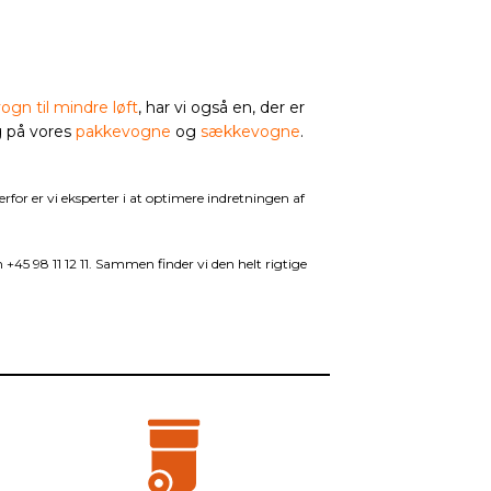
gn til mindre løft
, har vi også en, der er
g på vores
pakkevogne
og
sækkevogne
.
rfor er vi eksperter i at optimere indretningen af
+45 98 11 12 11. Sammen finder vi den helt rigtige