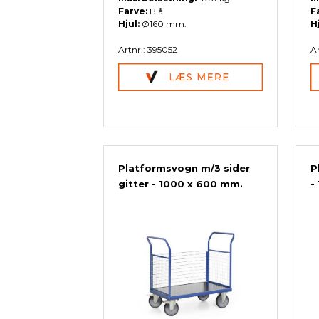
Farve:
Blå
F
Hjul:
Ø160 mm.
H
Artnr.: 395052
Ar
Platformsvogn m/3 sider
P
gitter - 1000 x 600 mm.
-