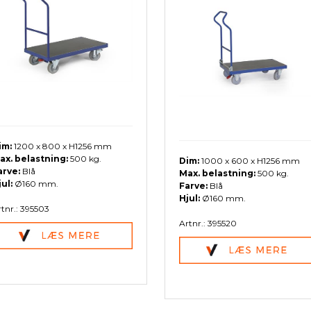
im:
1200 x 800 x H1256 mm
ax. belastning:
500 kg.
Dim:
1000 x 600 x H1256 mm
arve:
Blå
Max. belastning:
500 kg.
jul:
Ø160 mm.
Farve:
Blå
Hjul:
Ø160 mm.
tnr.: 395503
Artnr.: 395520