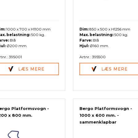
im:
1000 x 700 x H1100 mm
Dim:
850 x 500 x H1256 mm
ax. belastning:
500 kg.
Max. belastning:
500 kg.
arve:
Blå
Farve:
Blå
ul:
Ø200 mm.
Hjul:
Ø160 mm.
tnr.: 395001
Artnr.: 395500
ergo Platformsvogn -
Bergo Platformsvogn -
200 x 800 mm.
1000 x 600 mm. -
sammenklapbar