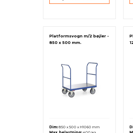
Platformsvogn m/2 bøjler -
P
850 x 500 mm.
1
Dim:
850 x 500 x H1060 mm
D
Max. belastning:
400 kg.
M