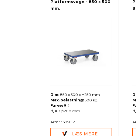
Platformsvogn - 850 x 500
P
mm.
8
Pallevogne
Værkstedsvogne
Tilbeh
Pallekar/Classic Bigboks
Palleløftere
Plast paller- og tilbehør
Paller
Palletilbehør
Dim:
850 x 500 x H250 mm
D
Max. belastning:
500 kg.
M
Farve:
Blå
F
Hjul:
Ø200 mm.
H
Artnr.: 395053
Ar