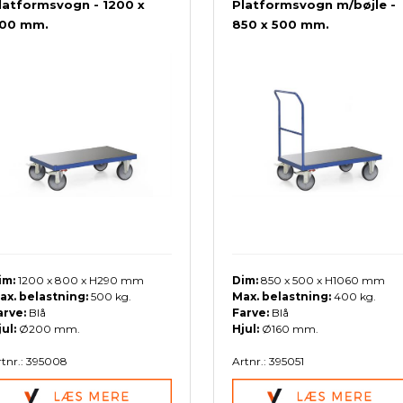
latformsvogn - 1200 x
Platformsvogn m/bøjle -
00 mm.
850 x 500 mm.
ør til eurokasser
Arca Frontglas
Låg
Tiltboxe
Tilbehør til skabe
Tilbehør til Lista 54 x 36
ESD Måtter
Pallereoler
Udstyr til 
Garderobes
Tilbehør t
Øvri
Skabe m/bakker
Opmærkning
Gulvfliser
Boltreoler
Lys og elek
Garderobes
Gulvfliser 
V6 - Midde
Skillevægge
Plukkereoler
Skuffeenhe
Garderobes
Tilbehør til
Skum
Skuffereoler
Indretning
Garderobe
Kasser m/låg
Indsatsbeholdere
im:
1200 x 800 x H290 mm
Dim:
850 x 500 x H1060 mm
ax. belastning:
500 kg.
Max. belastning:
400 kg.
arve:
Blå
Farve:
Blå
jul:
Ø200 mm.
Hjul:
Ø160 mm.
tnr.: 395008
Artnr.: 395051