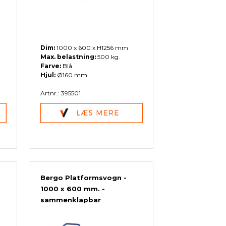
Dim:
1000 x 600 x H1256 mm
Max. belastning:
500 kg.
Farve:
Blå
Hjul:
Ø160 mm.
Artnr.: 395501
Bergo Platformsvogn -
1000 x 600 mm. -
sammenklapbar