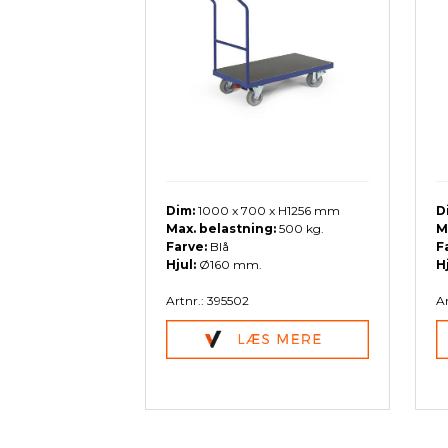
Dim:
1000 x 700 x H1256 mm
D
Max. belastning:
500 kg.
M
Farve:
Blå
F
Hjul:
Ø160 mm.
H
Artnr.: 395502
Ar