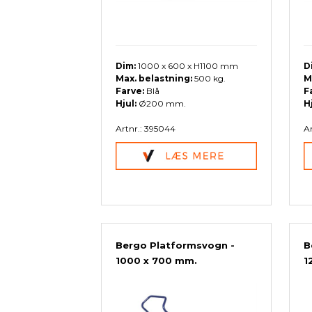
Dim:
1000 x 600 x H1100 mm
D
Max. belastning:
500 kg.
M
Farve:
Blå
F
Hjul:
Ø200 mm.
Hj
Artnr.: 395044
Ar
Bergo Platformsvogn -
B
1000 x 700 mm.
1