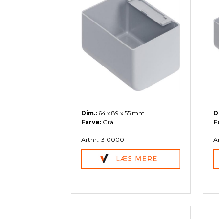
Pallevogne
Værkstedsvogne
Tilbeh
Pallekar/Classic Bigboks
Palleløftere
Plast paller- og tilbehør
Paller
Palletilbehør
Dim.:
64 x 89 x 55 mm.
D
Farve:
Grå
F
Artnr.: 310000
Ar