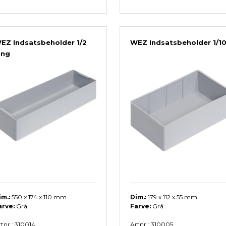
EZ Indsatsbeholder 1/2
WEZ Indsatsbeholder 1/1
ang
im.:
550 x 174 x 110 mm.
Dim.:
179 x 112 x 55 mm.
arve:
Grå
Farve:
Grå
tnr.: 310014
Artnr.: 310005