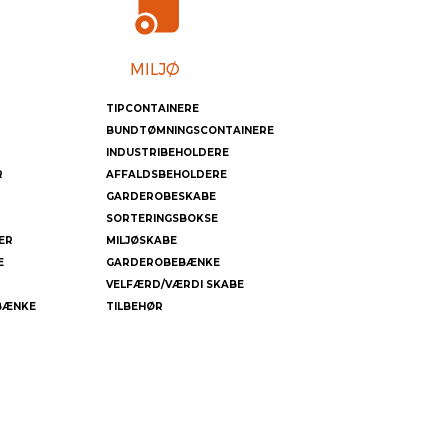
TIPCONTAINERE
BUNDTØMNINGSCONTAINERE
INDUSTRIBEHOLDERE
R
AFFALDSBEHOLDERE
GARDEROBESKABE
SORTERINGSBOKSE
ER
MILJØSKABE
E
GARDEROBEBÆNKE
VELFÆRD/VÆRDI SKABE
BÆNKE
TILBEHØR