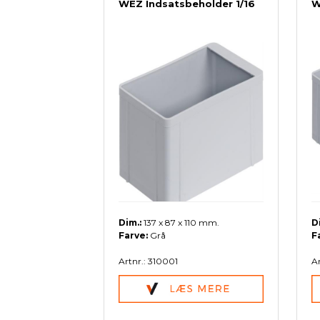
WEZ Indsatsbeholder 1/16
W
Dim.:
137 x 87 x 110 mm.
D
Farve:
Grå
F
Artnr.: 310001
Ar