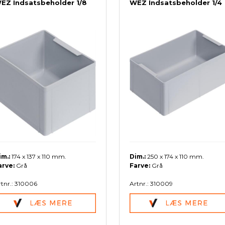
EZ Indsatsbeholder 1/8
WEZ Indsatsbeholder 1/4
im.:
174 x 137 x 110 mm.
Dim.:
250 x 174 x 110 mm.
arve:
Grå
Farve:
Grå
tnr.: 310006
Artnr.: 310009