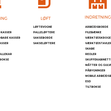
LØFTEVOGNE
ARBEJDSBORDE
 KASSER
PALLELØFTERE
FILEBÆNKE
DBARE KASSER
SAKSEBORDE
VÆRKTØJSKROGE
ASSER
SAKSELØFTERE
VÆRKTØJSTAVLE
SKABE
ALLEKAR
REOLER
BOKSE
SKUFFEKABINETT
MÅTTER OG GULV
PÅBYGNINGER
MOBILE ARBEJDS
ESD
TILTBOKSE