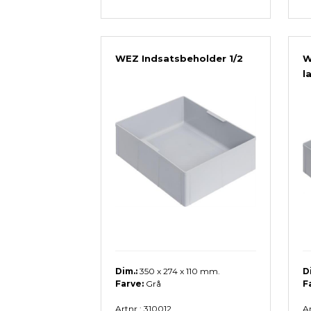
WEZ Indsatsbeholder 1/2
W
l
Dim.:
350 x 274 x 110 mm.
D
Farve:
Grå
F
Artnr.: 310012
Ar