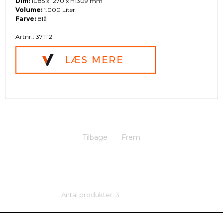
Dim:
1085 x 1270 x H1309 mm
Volume:
1.000 Liter
Farve:
Blå
Artnr.: 371112
Tilbage
Frem
Antal produkter: 3