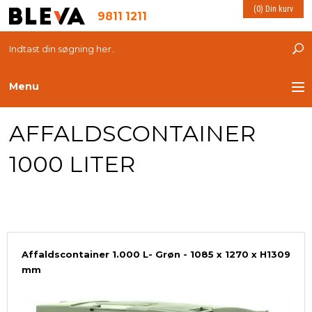
(0) Din kurv
9811 1211
Menu
AFFALDSCONTAINER
TRANSPORT
1000 LITER
PLASTKASSER
LØFTEUDSTYR
INDRETNING
Affaldscontainer 1.000 L- Grøn - 1085 x 1270 x H1309
mm
ESD PRODUKTER
MILJØ OG VELFÆRD