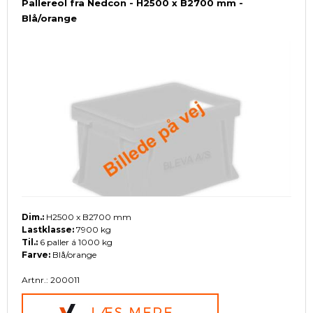
Pallereol fra Nedcon - H2500 x B2700 mm -
Blå/orange
Dim.:
H2500 x B2700 mm
Lastklasse:
7900 kg
Til.:
6 paller á 1000 kg
Farve:
Blå/orange
Artnr.: 200011