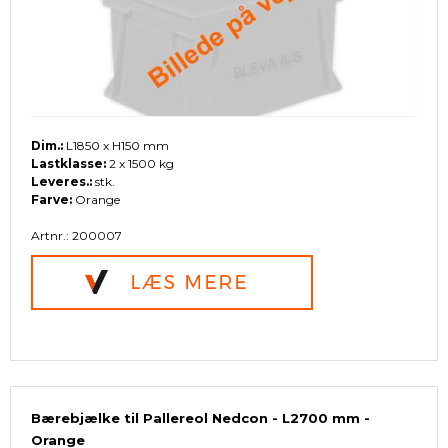
Dim.:
L1850 x H150 mm
Lastklasse:
2 x 1500 kg
Leveres.:
stk.
Farve:
Orange
Artnr.: 200007
Bærebjælke til Pallereol Nedcon - L2700 mm -
Orange