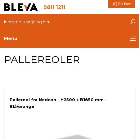
(0) Din kurv
9811 1211
Menu
PALLEREOLER
TRANSPORT
PLASTKASSER
LØFTEUDSTYR
Pallereol fra Nedcon - H2500 x B1850 mm -
INDRETNING
Blå/orange
ESD PRODUKTER
MILJØ OG VELFÆRD