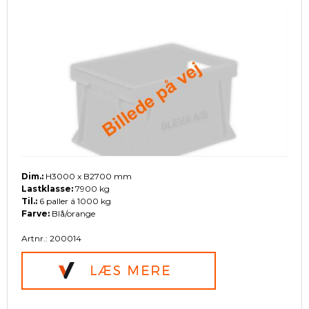
Dim.:
H3000 x B2700 mm
Lastklasse:
7900 kg
Til.:
6 paller á 1000 kg
Farve:
Blå/orange
Artnr.: 200014