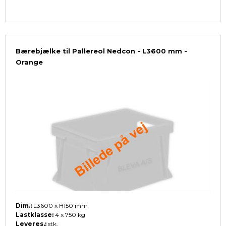
Bærebjælke til Pallereol Nedcon - L3600 mm -
Orange
Dim.:
L3600 x H150 mm
Lastklasse:
4 x 750 kg
Leveres.:
stk.