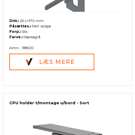
Dim.:
25 x H70 mm
Påsættes.:
Perf. stolpe
Forp.:
Stk.
Farve.:
Mørkegrå
Artnr.: 118820
CPU holder t/montage u/bord - Sort