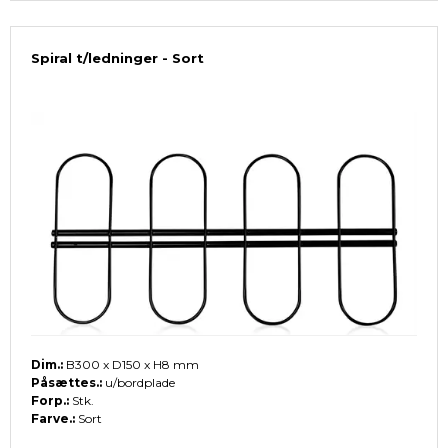
Spiral t/ledninger - Sort
Dim.:
B300 x D150 x H8 mm
Påsættes.:
u/bordplade
Forp.:
Stk.
Farve.:
Sort