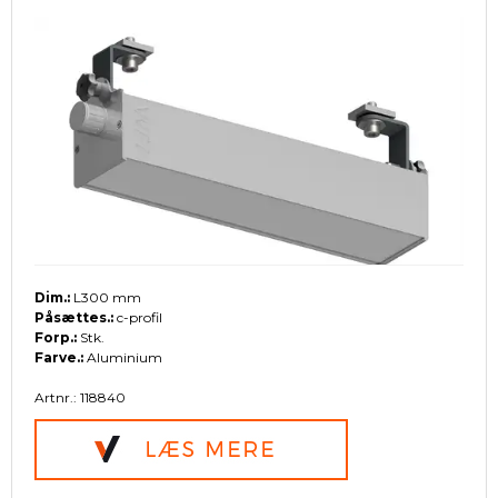
Dim.:
L300 mm
Påsættes.:
c-profil
Forp.:
Stk.
Farve.:
Aluminium
Artnr.: 118840