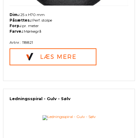
Dim.:
25 x H70 mm
Påsættes.:
Perf. stolpe
Forp.:
pr. meter
Farve.:
Mørkegrå
Artnr.: 118821
Ledningsspiral - Gulv - Sølv