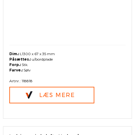
Dim.:
L1300 x 67 x 35 mm
Påsættes.:
u/bordplade
Forp.:
Stk.
Farve.:
Sølv
Artnr.: 118818