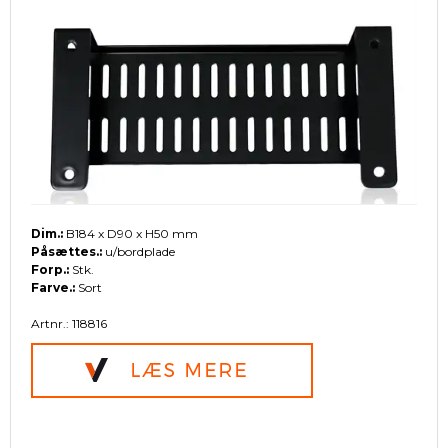
Dim.:
B184 x D90 x H50 mm
Påsættes.:
u/bordplade
Forp.:
Stk.
Farve.:
Sort
Artnr.: 118816