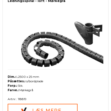
Ledningsspiral - loft - Mørkegrå
Dim.:
L2500 x 25 mm
Påsættes.:
o/bordplade
Forp.:
Stk.
Farve.:
Mørkegrå
Artnr.: 118819