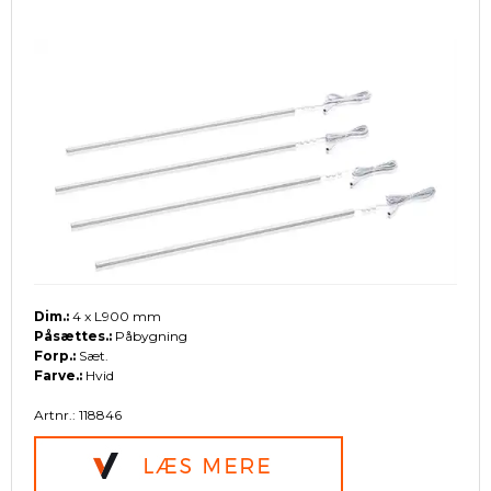
Dim.:
4 x L900 mm
Påsættes.:
Påbygning
Forp.:
Sæt.
Farve.:
Hvid
Artnr.: 118846