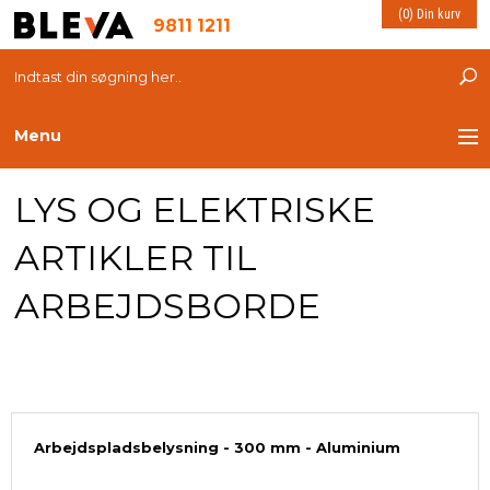
(0) Din kurv
9811 1211
Menu
LYS OG ELEKTRISKE
TRANSPORT
ARTIKLER TIL
PLASTKASSER
ARBEJDSBORDE
LØFTEUDSTYR
INDRETNING
ESD PRODUKTER
Arbejdspladsbelysning - 300 mm - Aluminium
MILJØ OG VELFÆRD