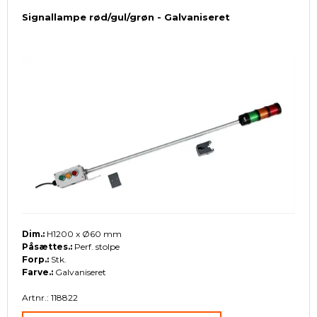
Signallampe rød/gul/grøn - Galvaniseret
Dim.:
H1200 x Ø60 mm
Påsættes.:
Perf. stolpe
Forp.:
Stk.
Farve.:
Galvaniseret
Artnr.: 118822