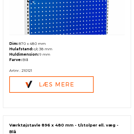
Dim:
870 x 480 mm
Hulafstand:
c/c 38 mm
Huldimension:
9 mm
Farve:
Blå
Artnr.: 210121
Værktøjstavle 896 x 480 mm - t/stolper ell. væg -
Blå