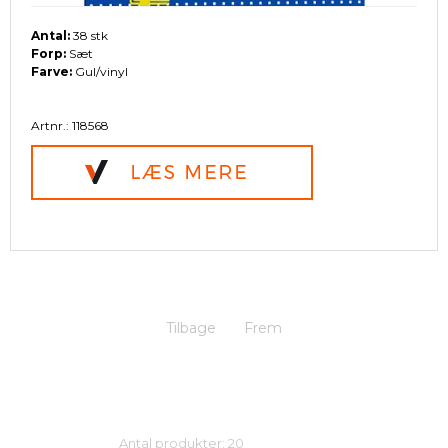
Antal:
38 stk
Forp:
Sæt
Farve:
Gul/vinyl
Artnr.: 118568
Tilbage
Frem
Antal produkter: 20