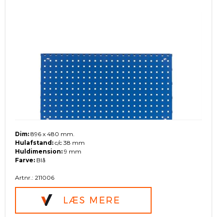
Dim:
896 x 480 mm.
Hulafstand:
c/c 38 mm
Huldimension:
9 mm
Farve:
Blå
Artnr.: 211006