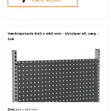
Værktøjstavle 640 x 480 mm - t/stolper ell. væg -
Grå
Dim:
640 x 480 mm.