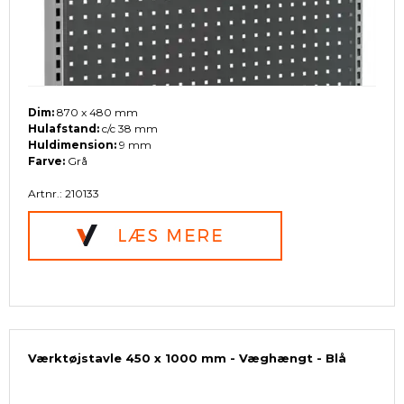
Dim:
870 x 480 mm
Hulafstand:
c/c 38 mm
Huldimension:
9 mm
Farve:
Grå
Artnr.: 210133
Værktøjstavle 450 x 1000 mm - Væghængt - Blå