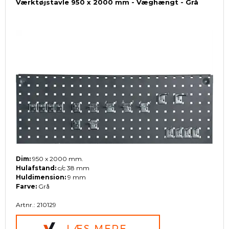
Værktøjstavle 950 x 2000 mm - Væghængt - Grå
Dim:
950 x 2000 mm.
Hulafstand:
c/c 38 mm
Huldimension:
9 mm
Farve:
Grå
Artnr.: 210129