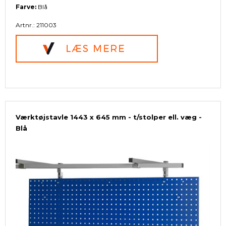
Farve:
Blå
Artnr.: 211003
Værktøjstavle 1443 x 645 mm - t/stolper ell. væg -
Blå