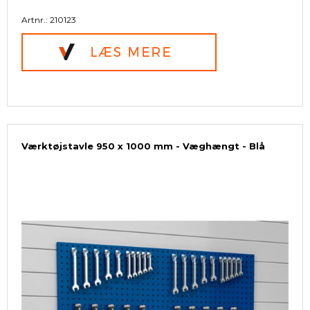
Artnr.: 210123
Værktøjstavle 950 x 1000 mm - Væghængt - Blå