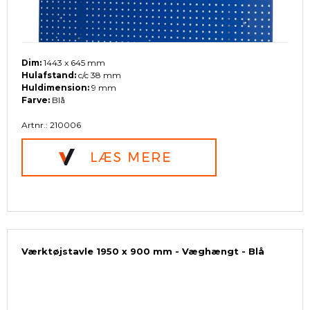
Dim:
1443 x 645 mm
Hulafstand:
c/c 38 mm
Huldimension:
9 mm
Farve:
Blå
Artnr.: 210006
Værktøjstavle 1950 x 900 mm - Væghængt - Blå