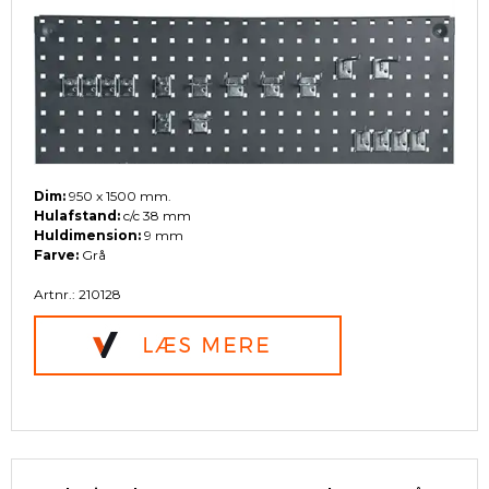
Dim:
950 x 1500 mm.
Hulafstand:
c/c 38 mm
Huldimension:
9 mm
Farve:
Grå
Artnr.: 210128