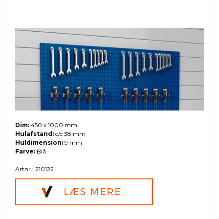
Dim:
450 x 1000 mm
Hulafstand:
c/c 38 mm
Huldimension:
9 mm
Farve:
Blå
Artnr.: 210122