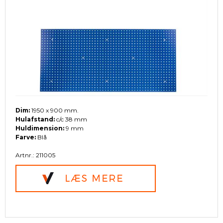
Dim:
1950 x 900 mm.
Hulafstand:
c/c 38 mm
Huldimension:
9 mm
Farve:
Blå
Artnr.: 211005