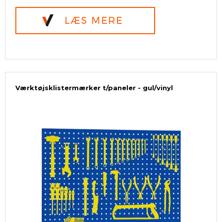
Værktøjsklistermærker t/paneler - gul/vinyl