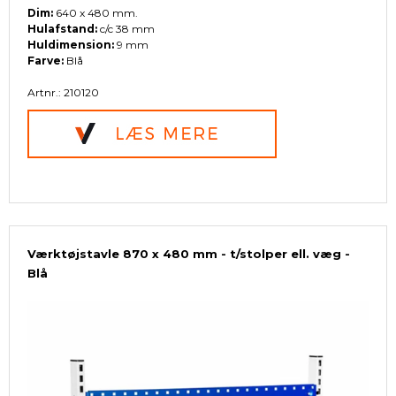
Dim:
640 x 480 mm.
Hulafstand:
c/c 38 mm
Huldimension:
9 mm
Farve:
Blå
Artnr.: 210120
Værktøjstavle 870 x 480 mm - t/stolper ell. væg -
Blå