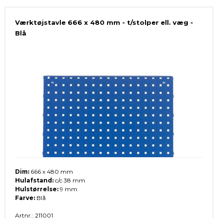
Værktøjstavle 666 x 480 mm - t/stolper ell. væg -
Blå
Dim:
666 x 480 mm
Hulafstand:
c/c 38 mm
Hulstørrelse:
9 mm
Farve:
Blå
Artnr.: 211001