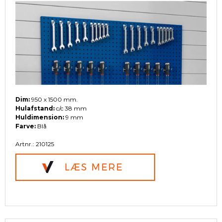
Dim:
950 x 1500 mm.
Hulafstand:
c/c 38 mm
Huldimension:
9 mm
Farve:
Blå
Artnr.: 210125