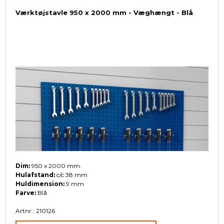
Værktøjstavle 950 x 2000 mm - Væghængt - Blå
Dim:
950 x 2000 mm.
Hulafstand:
c/c 38 mm
Huldimension:
9 mm
Farve:
Blå
Artnr.: 210126