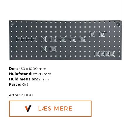
Dim:
450 x 1000 mm
Hulafstand:
c/c 38 mm
Huldimension:
9 mm
Farve:
Grå
Artnr.: 210130