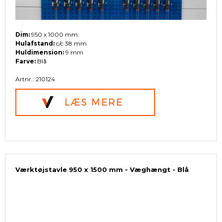
Dim:
950 x 1000 mm.
Hulafstand:
c/c 38 mm
Huldimension:
9 mm
Farve:
Blå
Artnr.: 210124
Værktøjstavle 950 x 1500 mm - Væghængt - Blå