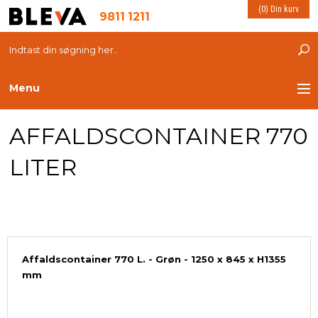
(0) Din kurv
9811 1211
Menu
AFFALDSCONTAINER 770
TRANSPORT
LITER
PLASTKASSER
LØFTEUDSTYR
INDRETNING
Affaldscontainer 770 L. - Grøn - 1250 x 845 x H1355
mm
ESD PRODUKTER
MILJØ OG VELFÆRD