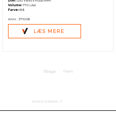
Dim:
1250 x 845 x H1355 mm
Volume:
770 Liter
Farve:
Blå
Artnr.: 371008
Tilbage
Frem
Antal produkter: 3