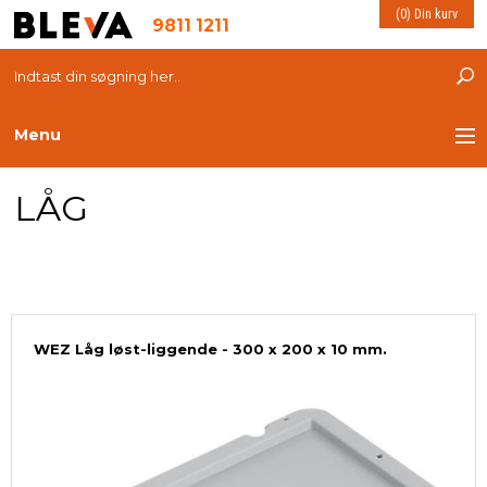
(0) Din kurv
9811 1211
Menu
LÅG
TRANSPORT
PLASTKASSER
LØFTEUDSTYR
WEZ Låg løst-liggende - 300 x 200 x 10 mm.
INDRETNING
ESD PRODUKTER
MILJØ OG VELFÆRD