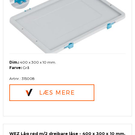
Dim.:
400 x 300 x 10 mm.
Farve:
Grå
Artnr.: 315008
WEZ Låg rød m/2 drejbare låse - 400 x 300 x 10 mm.