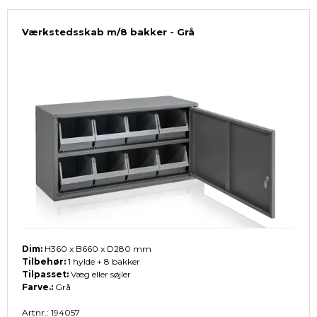
Værkstedsskab m/8 bakker - Grå
Dim:
H360 x B660 x D280 mm
Tilbehør:
1 hylde + 8 bakker
Tilpasset:
Væg eller søjler
Farve.:
Grå
Artnr.: 194057