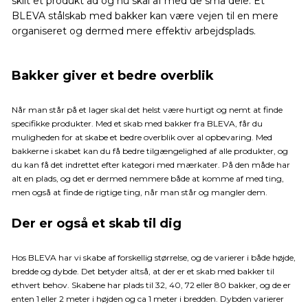
skilt et produkt ad og nu skal af med de små dele. Et
BLEVA stålskab med bakker kan være vejen til en mere
organiseret og dermed mere effektiv arbejdsplads.
Bakker giver et bedre overblik
Når man står på et lager skal det helst være hurtigt og nemt at finde
specifikke produkter. Med et skab med bakker fra BLEVA, får du
muligheden for at skabe et bedre overblik over al opbevaring. Med
bakkerne i skabet kan du få bedre tilgængelighed af alle produkter, og
du kan få det indrettet efter kategori med mærkater. På den måde har
alt en plads, og det er dermed nemmere både at komme af med ting,
men også at finde de rigtige ting, når man står og mangler dem.
Der er også et skab til dig
Hos BLEVA har vi skabe af forskellig størrelse, og de varierer i både højde,
bredde og dybde. Det betyder altså, at der er et skab med bakker til
ethvert behov. Skabene har plads til 32, 40, 72 eller 80 bakker, og de er
enten 1 eller 2 meter i højden og ca 1 meter i bredden. Dybden varierer