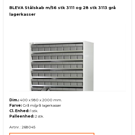
BLEVA Stålskab m/56 stk 3111 og 28 stk 3113 grå
lagerkasser
Dim.:
400 x 980 x 2000 mm.
Farve:
Grå m/grå lagerkasser
Cl. Enhed:
1 stk.
Palleenhed:
2 stk.
Artnr.: 268045