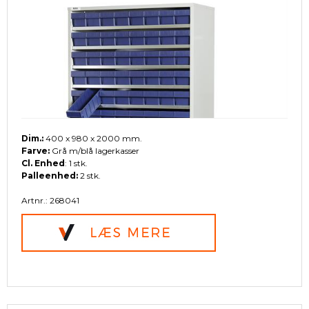
Dim.:
400 x 980 x 2000 mm.
Farve:
Grå m/blå lagerkasser
Cl. Enhed
: 1 stk.
Palleenhed:
2 stk.
Artnr.: 268041