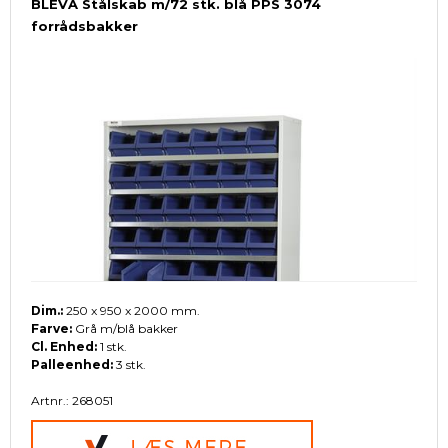
BLEVA Stålskab m/72 stk. blå PPS 3074
forrådsbakker
Dim.:
250 x 950 x 2000 mm.
Farve:
Grå m/blå bakker
Cl. Enhed:
1 stk.
Palleenhed:
3 stk.
Artnr.: 268051