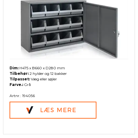
Dim:
H475 x B660 x D280 mm
Tilbehør:
2 hylder og 12 bakker
Tilpasset:
Væg eller søjler
Farve.:
Grå
Artnr.: 194056