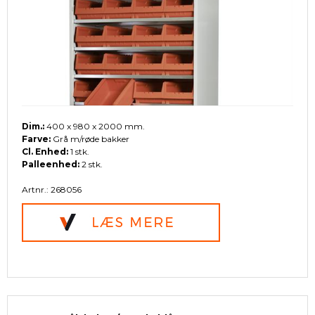
Dim.:
400 x 980 x 2000 mm.
Farve:
Grå m/røde bakker
Cl. Enhed:
1 stk.
Palleenhed:
2 stk.
Artnr.: 268056