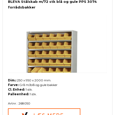
BLEVA Stålskab m/72 stk blå og gule PPS 3074
forrådsbakker
Dim.:
250 x 950 x 2000 mm.
Farve:
Grå m/blå og gule bakker
Cl. Enhed:
1 stk.
Palleenhed:
1 stk.
Artnr.: 268050