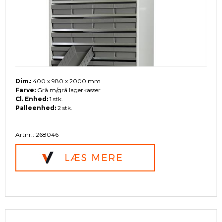
Dim.:
400 x 980 x 2000 mm.
Farve:
Grå m/grå lagerkasser
Cl. Enhed:
1 stk.
Palleenhed:
2 stk.
Artnr.: 268046