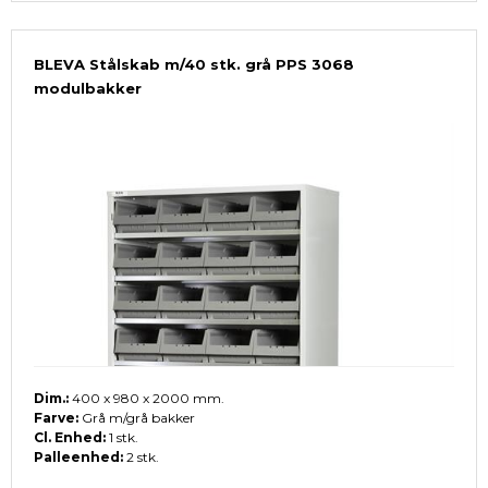
BLEVA Stålskab m/40 stk. grå PPS 3068
modulbakker
Dim.:
400 x 980 x 2000 mm.
Farve:
Grå m/grå bakker
Cl. Enhed:
1 stk.
Palleenhed:
2 stk.