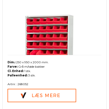
Dim.:
250 x 950 x 2000 mm.
Farve:
Grå m/røde bakker
Cl. Enhed:
1 stk.
Palleenhed:
3 stk.
Artnr.: 268052