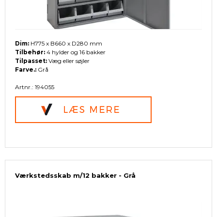
Dim:
H775 x B660 x D280 mm
Tilbehør:
4 hylder og 16 bakker
Tilpasset:
Væg eller søjler
Farve.:
Grå
Artnr.: 194055
Værkstedsskab m/12 bakker - Grå