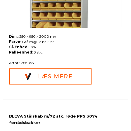
Dim.:
250 x 950 x 2000 mm.
Farve
: Grå m/gule bakker
Cl. Enhed:
1 stk.
Palleenhed:
3 stk.
Artnr.: 268053
BLEVA Stålskab m/72 stk. røde PPS 3074
forrådsbakker