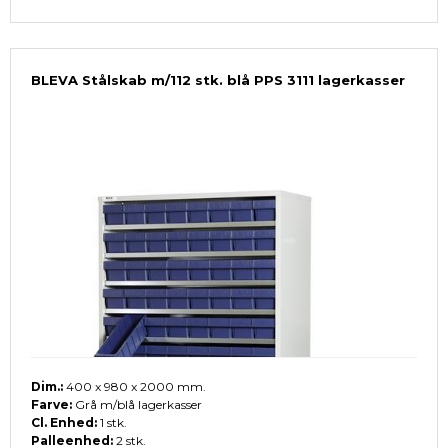
BLEVA Stålskab m/112 stk. blå PPS 3111 lagerkasser
Dim.:
400 x 980 x 2000 mm.
Farve:
Grå m/blå lagerkasser
Cl. Enhed:
1 stk.
Palleenhed:
2 stk.