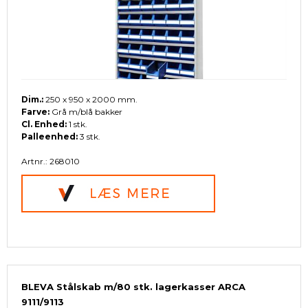
Dim.:
250 x 950 x 2000 mm.
Farve:
Grå m/blå bakker
Cl. Enhed:
1 stk.
Palleenhed:
3 stk.
Artnr.: 268010
BLEVA Stålskab m/80 stk. lagerkasser ARCA
9111/9113