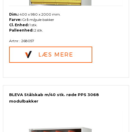
Dim.:
400 x 980 x 2000 mm.
Farve:
Grå m/gule bakker
Cl. Enhed:
1 stk.
Palleenhed:
2 stk.
Artnr.: 268057
BLEVA Stålskab m/40 stk. røde PPS 3068
modulbakker