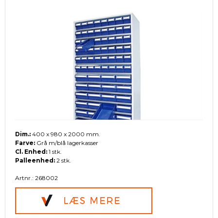
Dim.:
400 x 980 x 2000 mm.
Farve:
Grå m/blå lagerkasser
Cl. Enhed:
1 stk.
Palleenhed:
2 stk.
Artnr.: 268002