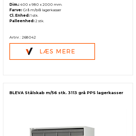
Dim.:
400 x 980 x 2000 mm.
Farve:
Grå m/blå lagerkasser
Cl. Enhed:
1 stk.
Palleenhed:
2 stk.
Artnr.: 268042
BLEVA Stålskab m/56 stk. 3113 grå PPS lagerkasser