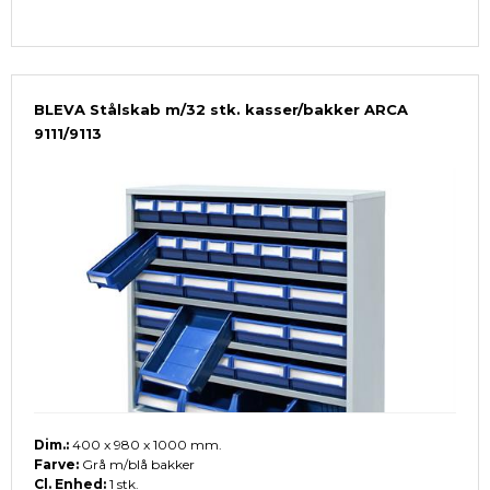
BLEVA Stålskab m/32 stk. kasser/bakker ARCA
9111/9113
Dim.:
400 x 980 x 1000 mm.
Farve:
Grå m/blå bakker
Cl. Enhed:
1 stk.