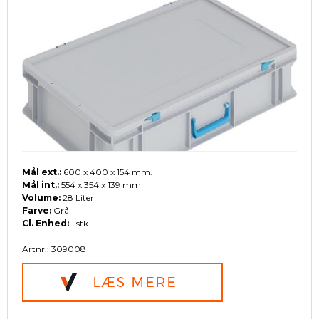
Mål ext.:
600 x 400 x 154 mm.
Mål int.:
554 x 354 x 139 mm
Volume:
28 Liter
Farve:
Grå
Cl. Enhed:
1 stk.
Artnr.: 309008