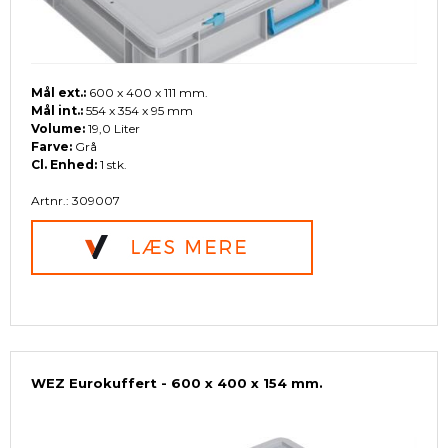
Mål ext.:
600 x 400 x 111 mm.
Mål int.:
554 x 354 x 95 mm
Volume:
19,0 Liter
Farve:
Grå
Cl. Enhed:
1 stk.
Artnr.: 309007
WEZ Eurokuffert - 600 x 400 x 154 mm.