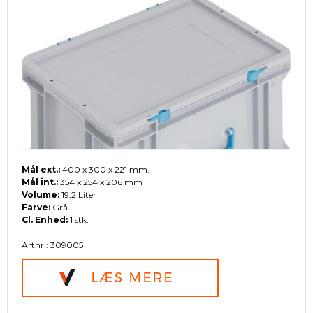
Mål ext.:
400 x 300 x 221 mm.
Mål int.:
354 x 254 x 206 mm
Volume:
19,2 Liter
Farve:
Grå
Cl. Enhed:
1 stk.
Artnr.: 309005