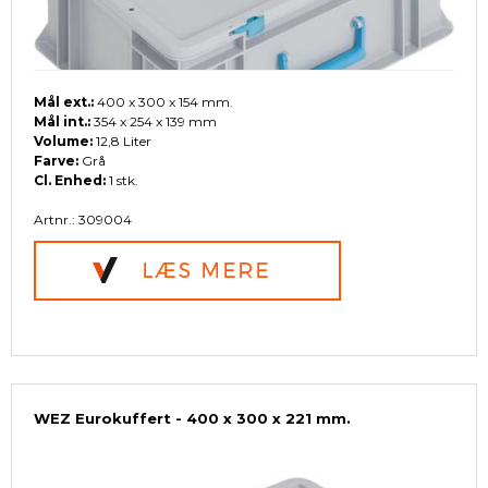
Mål ext.:
400 x 300 x 154 mm.
Mål int.:
354 x 254 x 139 mm
Volume:
12,8 Liter
Farve:
Grå
Cl. Enhed:
1 stk.
Artnr.: 309004
WEZ Eurokuffert - 400 x 300 x 221 mm.