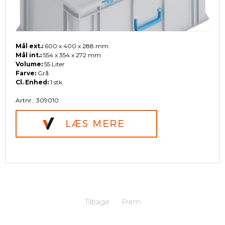
Mål ext.:
600 x 400 x 288 mm.
Mål int.:
554 x 354 x 272 mm
Volume:
55 Liter
Farve:
Grå
Cl. Enhed:
1 stk.
Artnr.: 309010
Tilbage
Frem