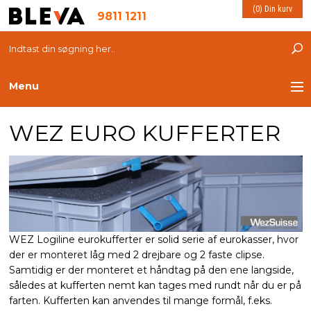
(0) Din kurv
9811 1211
Menu
WEZ EURO KUFFERTER
TRANSPORT
PLASTKASSER
LØFTEUDSTYR
INDRETNING
WEZ Logiline eurokufferter er solid serie af eurokasser, hvor
der er monteret låg med 2 drejbare og 2 faste clipse.
ESD PRODUKTER
Samtidig er der monteret et håndtag på den ene langside,
således at kufferten nemt kan tages med rundt når du er på
farten. Kufferten kan anvendes til mange formål, f.eks.
MILJØ OG VELFÆRD