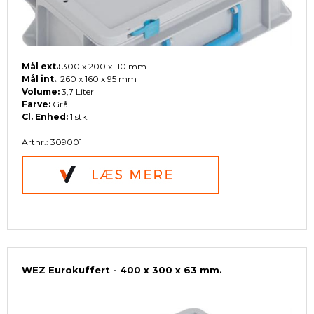
Mål ext.:
300 x 200 x 110 mm.
Mål int.
: 260 x 160 x 95 mm
Volume:
3,7 Liter
Farve:
Grå
Cl. Enhed:
1 stk.
Artnr.: 309001
WEZ Eurokuffert - 400 x 300 x 63 mm.