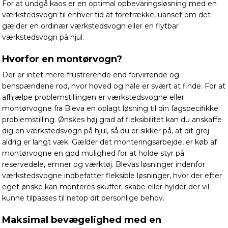
For at undgå kaos er en optimal opbevaringsløsning med en
værkstedsvogn til enhver tid at foretrække, uanset om det
gælder en ordinær værkstedsvogn eller en flytbar
værkstedsvogn på hjul.
Hvorfor en montørvogn?
Der er intet mere frustrerende end forvirrende og
benspændene rod, hvor hoved og hale er svært at finde. For at
afhjælpe problemstillingen er værkstedsvogne eller
montørvogne fra Bleva en oplagt løsning til din fagspecifikke
problemstilling. Ønskes høj grad af fleksibilitet kan du anskaffe
dig en værkstedsvogn på hjul, så du er sikker på, at dit grej
aldrig er langt væk. Gælder det monteringsarbejde, er køb af
montørvogne en god mulighed for at holde styr på
reservedele, emner og værktøj. Blevas løsninger indenfor
værkstedsvogne indbefatter fleksible løsninger, hvor der efter
eget ønske kan monteres skuffer, skabe eller hylder der vil
kunne tilpasses til netop dit personlige behov.
Maksimal bevægelighed med en