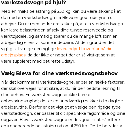
værkstedsvogn på hjul?
Med en maks belastning på 250 kg. kan du være sikker på at
du med en værkstedsvogn fra Bleva er godt udstyret i dit
arbejde. Du er med andre ord sikker på, at din værkstedsvogn
kan klare belastningen af selv dine tunge reservedele og
værktøjsdele, og samtidig sparer du de mange løft som en
arbejdsdag ellers vil kunne indebære. Af den grund er det
vigtigt at vælge den rigtige
leverandør til inventar på din
arbejdsplads
, da der ikke er noget der er så vigtigt som at
være suppleret med det rette udstyr.
Vælg Bleva for dine værkstedsvognsbehov
Når det kommer til værkstedsvogne, er der en række faktorer,
der skal overvejes for at sikre, at du får den bedste løsning til
dine behov. En værkstedsvogn er ikke bare et
opbevaringsmøbel; det er en uundværlig makker i din daglige
arbejdsrutine. Derfor er det vigtigt at vælge den rigtige type
værkstedsvogn, der passer til dit specifikke fagområde og dine
opgaver. Blevas værkstedsvogne er designet til at håndtere
en imponerende belastning på op til 250 kg. Dette betyder, at