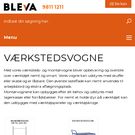
(0) Din kurv
9811 1211
Menu
VÆRKSTEDSVOGNE
TRANSPORT
PLASTKASSER
Med vores værksteds- og montørvogne bliver opbevaring og overblik
over værktøjet nemt og smart. Vores vogne kan udstyres med skuffer
eller skabe og er låsbare. Den øverste lasteflade kan nemt anvendes til
LØFTEUDSTYR
arbejdsbord og ekstra aflægningsplads.
Montørvognene kan opbygges efter dit behov og udstyres med
lagerkasser eller forrådsbakker. For nemt at holde styr på værktøjet kan
INDRETNING
den udbygges med værktøjspaneler og værktøjskroge.
ESD PRODUKTER
MILJØ OG VELFÆRD