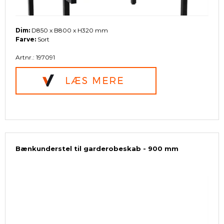
Dim:
D850 x B800 x H320 mm
Farve:
Sort
Artnr.: 197091
Bænkunderstel til garderobeskab - 900 mm