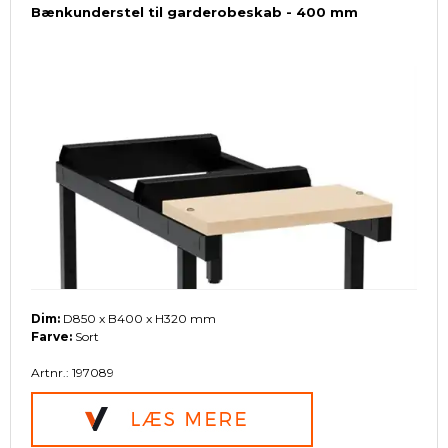
Bænkunderstel til garderobeskab - 400 mm
Dim:
D850 x B400 x H320 mm
Farve:
Sort
Artnr.: 197089