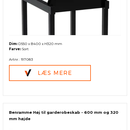
Dim:
D550 x B400 x H320 mm
Farve:
Sort
Artnr.: 197083
Benramme Høj til garderobeskab - 600 mm og 320
mm højde