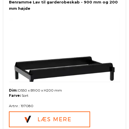
Benramme Lav til garderobeskab - 900 mm og 200
mm højde
Dim:
D550 x B900 x H200 mm
Farve:
Sort
Artnr.: 197080