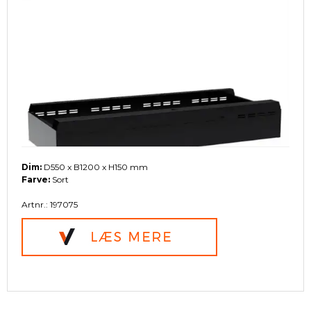
Dim:
D550 x B1200 x H150 mm
Farve:
Sort
Artnr.: 197075