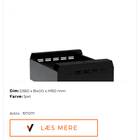
Dim:
D550 x B400 x H150 mm
Farve:
Sort
Artnr.: 197071