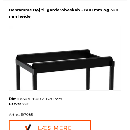
Benramme Høj til garderobeskab - 800 mm og 320
mm højde
Dim:
D550 x B800 x H320 mm
Farve:
Sort
Artnr.: 197085