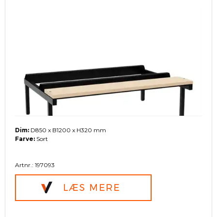
Dim:
D850 x B1200 x H320 mm
Farve:
Sort
Artnr.: 197093