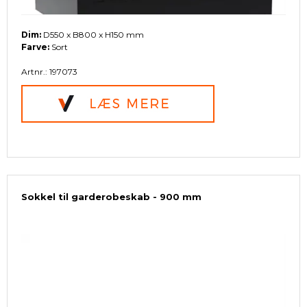
Dim:
D550 x B800 x H150 mm
Farve:
Sort
Artnr.: 197073
Sokkel til garderobeskab - 900 mm