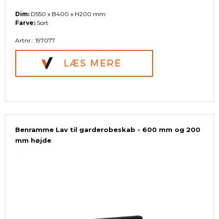
Dim:
D550 x B400 x H200 mm
Farve:
Sort
Artnr.: 197077
Benramme Lav til garderobeskab - 600 mm og 200
mm højde