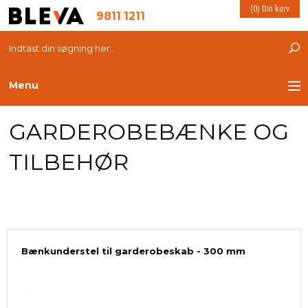
(0) Din kurv
9811 1211
Menu
GARDEROBEBÆNKE OG
TRANSPORT
TILBEHØR
PLASTKASSER
LØFTEUDSTYR
INDRETNING
Bænkunderstel til garderobeskab - 300 mm
ESD PRODUKTER
MILJØ OG VELFÆRD