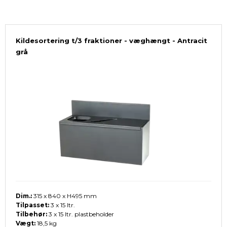
Kildesortering t/3 fraktioner - væghængt - Antracit
grå
Dim.:
315 x 840 x H495 mm
Tilpasset:
3 x 15 ltr.
Tilbehør:
3 x 15 ltr. plastbeholder
Vægt:
18,5 kg