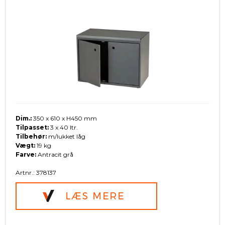
Dim.:
350 x 610 x H450 mm
Tilpasset:
3 x 40 ltr.
Tilbehør:
m/lukket låg
Vægt:
19 kg
Farve:
Antracit grå
Artnr.: 378137