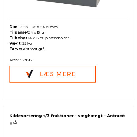
Dim.:
315 x 1105 x H495 mm
Tilpasset:
4 x 15 ltr.
Tilbehør:
4 x 15 ltr. plastbeholder
Vægt:
25 kg
Farve:
Antracit grå
Artnr.: 378131
Kildesortering t/3 fraktioner - væghængt - Antracit
grå