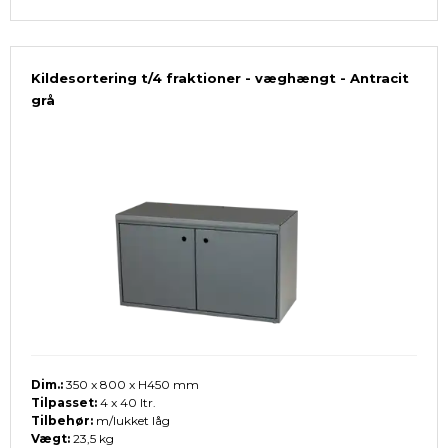
Kildesortering t/4 fraktioner - væghængt - Antracit
grå
Dim.:
350 x 800 x H450 mm
Tilpasset:
4 x 40 ltr.
Tilbehør:
m/lukket låg
Vægt:
23,5 kg