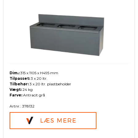
Dim.:
315 x 1105 x H495 mm
Tilpasset:
3 x 20 ltr.
Tilbehør:
3 x 20 ltr. plastbeholder
Vægt:
24 kg
Farve:
Antracit grå
Artnr.: 378132