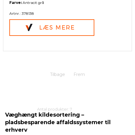
Farve:
Antracit grå
Artnr.: 378138
Tilbage
Frem
Antal produkter: 7
Væghængt kildesortering –
pladsbesparende affaldssystemer til
erhverv