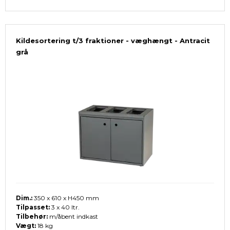
Kildesortering t/3 fraktioner - væghængt - Antracit
grå
Dim.:
350 x 610 x H450 mm
Tilpasset:
3 x 40 ltr.
Tilbehør:
m/åbent indkast
Vægt:
18 kg