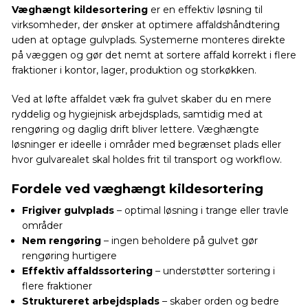
Væghængt kildesortering
er en effektiv løsning til
virksomheder, der ønsker at optimere affaldshåndtering
uden at optage gulvplads. Systemerne monteres direkte
på væggen og gør det nemt at sortere affald korrekt i flere
fraktioner i kontor, lager, produktion og storkøkken.
Ved at løfte affaldet væk fra gulvet skaber du en mere
ryddelig og hygiejnisk arbejdsplads, samtidig med at
rengøring og daglig drift bliver lettere. Væghængte
løsninger er ideelle i områder med begrænset plads eller
hvor gulvarealet skal holdes frit til transport og workflow.
Fordele ved væghængt kildesortering
Frigiver gulvplads
– optimal løsning i trange eller travle
områder
Nem rengøring
– ingen beholdere på gulvet gør
rengøring hurtigere
Effektiv affaldssortering
– understøtter sortering i
flere fraktioner
Struktureret arbejdsplads
– skaber orden og bedre