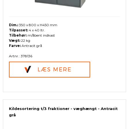
Dim.:
350 x 800 x H450 mm
Tilpasset:
4 x 40 ltr.
Tilbehør:
m/åbent indkast
Vægt:
22 kg
Farve:
Antracit grå
Artnr.: 378136
Kildesortering t/3 fraktioner - væghængt - Antracit
grå