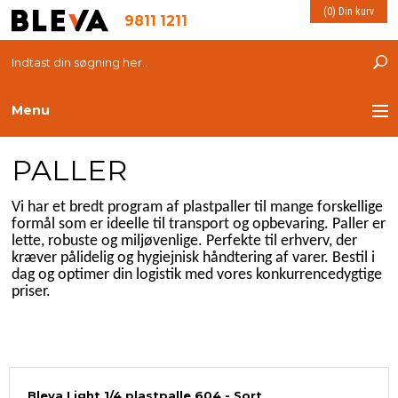
(0) Din kurv
9811 1211
Menu
PALLER
TRANSPORT
Vi har et bredt program af plastpaller til mange forskellige
PLASTKASSER
formål som er ideelle til transport og opbevaring. Paller er
lette, robuste og miljøvenlige. Perfekte til erhverv, der
LØFTEUDSTYR
kræver pålidelig og hygiejnisk håndtering af varer. Bestil i
dag og optimer din logistik med vores konkurrencedygtige
priser.
INDRETNING
ESD PRODUKTER
MILJØ OG VELFÆRD
Bleva Light 1/4 plastpalle 604 - Sort