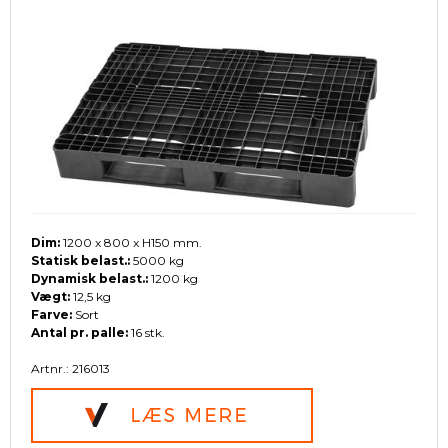
Dim:
1200 x 800 x H150 mm.
Statisk belast.:
5000 kg
Dynamisk belast.:
1200 kg
Vægt:
12,5 kg
Farve:
Sort
Antal pr. palle:
16 stk.
Artnr.: 216013