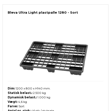
Bleva Ultra Light plastpalle 1280 - Sort
Dim:
1200 x 800 x H140 mm.
Statisk belast.:
2.500 kg
Dynamisk belast.:
1.000 kg
Vægt:
4,6 kg
Farve:
Sort
Antal pr. stak:
46 stk / styksalg