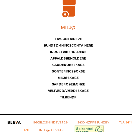
TIPCONTAINERE
BUNDTØMNINGSCONTAINERE
INDUSTRIBEHOLDERE
AFFALDSBEHOLDERE
GARDEROBESKABE
SORTERINGSBOKSE
MILJØSKABE
GARDEROBEBÆNKE
VELFÆRD/VÆRDI SKABE
TILBEHØR
BØGILDSMINDEVEJ 29
9400 NØRRESUNDBY
TLF.
9811
1211
INFO@BLEVA.DK