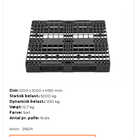
Dim:
1200 x 1000 x H150 mm.
Statisk belast.:
5000 kg
Dynamisk belast.:
1250 kg
Vægt:
12,7 kg
Farve:
Sort
Antal pr. palle:
16 stk.
Artnr.: 216011