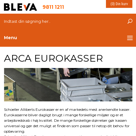
(0) Din kurv
9811 1211
Menu
ARCA EUROKASSER
TRANSPORT
PLASTKASSER
LØFTEUDSTYR
INDRETNING
Schoeller Alliberts Eurokasser er en af markedets mest anerkendte kasser.
Eurokasserne bliver dagligt brugt i mange forskellige miljøer og er et
ESD PRODUKTER
arbejdsredskab i høj kvalitet. De mange forskellige størrelser gør kassen
universal og gør det muligt at finde en som passer til netop dit behov for
opbevaring.
MILJØ OG VELFÆRD