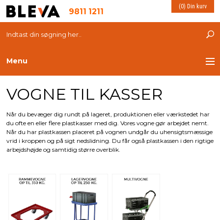
(0) Din kurv
9811 1211
Menu
VOGNE TIL KASSER
TRANSPORT
PLASTKASSER
Når du bevæger dig rundt på lageret, produktionen eller værkstedet har
du ofte en eller flere plastkasser med dig. Vores vogne gør arbejdet nemt.
Når du har plastkassen placeret på vognen undgår du uhensigtsmæssige
LØFTEUDSTYR
vrid i kroppen og på sigt nedslidning. Du får også plastkassen i den rigtige
arbejdshøjde og samtidig større overblik.
INDRETNING
ESD PRODUKTER
MILJØ OG VELFÆRD