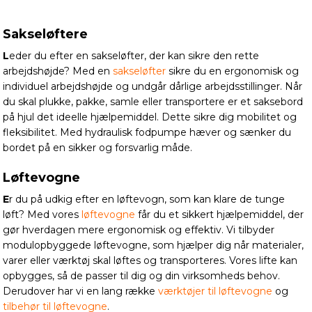
Sakseløftere
L
eder du efter en sakseløfter, der kan sikre den rette
arbejdshøjde? Med en
sakseløfter
sikre du en ergonomisk og
individuel arbejdshøjde og undgår dårlige arbejdsstillinger. Når
du skal plukke, pakke, samle eller transportere er et saksebord
på hjul det ideelle hjælpemiddel. Dette sikre dig mobilitet og
fleksibilitet. Med hydraulisk fodpumpe hæver og sænker du
bordet på en sikker og forsvarlig måde.
Løftevogne
E
r du på udkig efter en løftevogn, som kan klare de tunge
løft? Med vores
løftevogne
får du et sikkert hjælpemiddel, der
gør hverdagen mere ergonomisk og effektiv. Vi tilbyder
modulopbyggede løftevogne, som hjælper dig når materialer,
varer eller værktøj skal løftes og transporteres. Vores lifte kan
opbygges, så de passer til dig og din virksomheds behov.
Derudover har vi en lang række
værktøjer til løftevogne
og
tilbehør til løftevogne
.