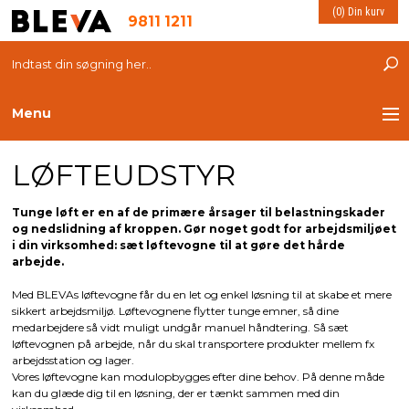
(0) Din kurv
9811 1211
Menu
LØFTEUDSTYR
TRANSPORT
PLASTKASSER
Tunge løft er en af de primære årsager til belastningskader
og nedslidning af kroppen. Gør noget godt for arbejdsmiljøet
i din virksomhed: sæt løftevogne til at gøre det hårde
LØFTEUDSTYR
arbejde.
Med BLEVAs løftevogne får du en let og enkel løsning til at skabe et mere
INDRETNING
sikkert arbejdsmiljø. Løftevognene flytter tunge emner, så dine
medarbejdere så vidt muligt undgår manuel håndtering. Så sæt
løftevognen på arbejde, når du skal transportere produkter mellem fx
ESD PRODUKTER
arbejdsstation og lager.
Vores løftevogne kan modulopbygges efter dine behov. På denne måde
kan du glæde dig til en løsning, der er tænkt sammen med din
MILJØ OG VELFÆRD