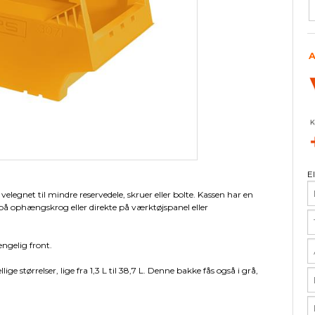
ør til eurokasser
Arca Frontglas
Låg
Tiltboxe
Tilbehør til skabe
Tilbehør til Lista 54 x 36
ESD Måtter
Pallereoler
Udstyr til 
Garderobes
Tilbehør t
Øvri
Skabe m/bakker
Opmærkning
Gulvfliser
Boltreoler
Lys og elek
Garderobes
Gulvfliser 
V6 - Midde
A
Skillevægge
Plukkereoler
Skuffeenhe
Garderobes
Tilbehør til
Skum
Skuffereoler
Indretning
Garderobe
Kasser m/låg
Indsatsbeholdere
E
elegnet til mindre reservedele, skruer eller bolte. Kassen har en
på ophængskrog eller direkte på værktøjspanel eller
ngelig front.
lige størrelser, lige fra 1,3 L til 38,7 L. Denne bakke fås også i grå,