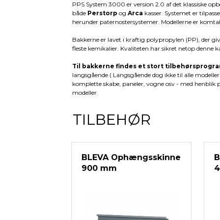
PPS System 3000 er version 2.0 af det klassiske opb
både
Perstorp
og
Arca
kasser. Systemet er tilpas
herunder paternostersystemer. Modellerne er komtab
Bakkerne er lavet i kraftig polypropylen (PP), der giv
fleste kemikalier. Kvaliteten har sikret netop denne k
Til bakkerne findes et stort tilbehørsprogr
langsgående ( Langsgående dog ikke til alle modeller
komplette skabe, paneler, vogne osv - med henblik på
modeller.
TILBEHØR
BLEVA Ophængsskinne
B
900 mm
4