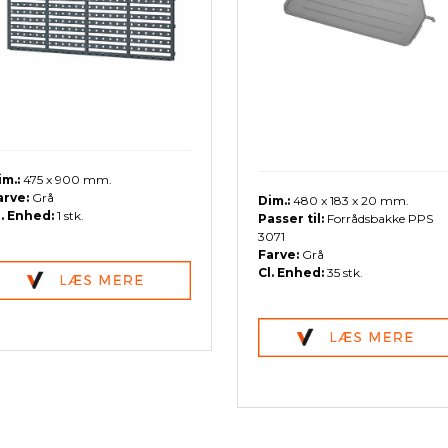
im.:
475 x 900 mm.
arve:
Grå
Dim.:
480 x 183 x 20 mm.
l. Enhed:
1 stk.
Passer til:
Forrådsbakke PPS
3071
Farve:
Grå
Cl. Enhed:
35 stk.