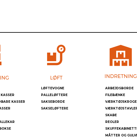
LØFTEVOGNE
ARBEJDSBORDE
 KASSER
PALLELØFTERE
FILEBÆNKE
DBARE KASSER
SAKSEBORDE
VÆRKTØJSKROGE
ASSER
SAKSELØFTERE
VÆRKTØJSTAVLE
SKABE
ALLEKAR
REOLER
BOKSE
SKUFFEKABINETT
MÅTTER OG GULV