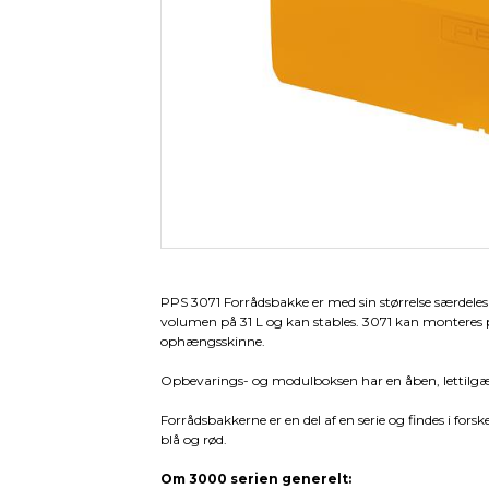
Pallevogne
Værkstedsvogne
Tilbeh
Pallekar/Classic Bigboks
Palleløftere
Plast paller- og tilbehør
Paller
Palletilbehør
PPS 3071 Forrådsbakke er med sin størrelse særdeles v
volumen på 31 L og kan stables. 3071 kan monteres 
ophængsskinne.
Opbevarings- og modulboksen har en åben, lettilgæ
Forrådsbakkerne er en del af en serie og findes i forskel
blå og rød.
Om 3000 serien generelt: