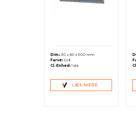
Dim.:
30 x 60 x 900 mm.
D
Farve:
Grå
F
Cl. Enhed:
1 stk.
C