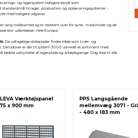
evarings- og lagersystem tidligere kendt som
set standardmål til lager, produktion og opbevaringssystemer -
ile med tidligere udgaver.
er lang holdbarhed og er resistent over for syrer, maskinolier og de
asse stor udbredelse i hele Europa.
am.
De udtagelige skilleplader findes både som tvær- og
). Derudover er der til system 3000 udviklet et sortiment med
 bedste udnyttelse af lagerplads og arbejdsgange. Dog ikke til alle
LEVA Værktøjspanel
PPS Langsgående
75 x 900 mm
mellemvæg 3071 - Gr
- 480 x 183 mm