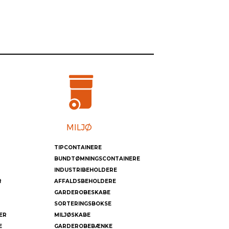
TIPCONTAINERE
BUNDTØMNINGSCONTAINERE
INDUSTRIBEHOLDERE
R
AFFALDSBEHOLDERE
GARDEROBESKABE
SORTERINGSBOKSE
ER
MILJØSKABE
E
GARDEROBEBÆNKE