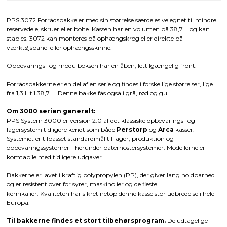
PPS 3072 Forrådsbakke er med sin størrelse særdeles velegnet til mindre
reservedele, skruer eller bolte. Kassen har en volumen på 38,7 L og kan
stables. 3072 kan monteres på ophængskrog eller direkte på
værktøjspanel eller ophængsskinne.
Opbevarings- og modulboksen har en åben, lettilgængelig front.
Forrådsbakkerne er en del af en serie og findes i forskellige størrelser, lige
fra 1,3 L til 38,7 L. Denne bakke fås også i grå, rød og gul.
Om 3000 serien generelt:
PPS System 3000 er version 2.0 af det klassiske opbevarings- og
lagersystem tidligere kendt som både
Perstorp
og
Arca
kasser.
Systemet er tilpasset standardmål til lager, produktion og
opbevaringssystemer - herunder paternostersystemer. Modellerne er
komtabile med tidligere udgaver.
Bakkerne er lavet i kraftig polypropylen (PP), der giver lang holdbarhed
og er resistent over for syrer, maskinolier og de fleste
kemikalier. Kvaliteten har sikret netop denne kasse stor udbredelse i hele
Europa.
Til bakkerne findes et stort tilbehørsprogram.
De udtagelige