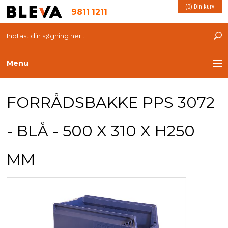
(0) Din kurv
9811 1211
Menu
TRANSPORT
FORRÅDSBAKKE PPS 3072
PLASTKASSER
- BLÅ - 500 X 310 X H250
LØFTEUDSTYR
MM
INDRETNING
ESD PRODUKTER
MILJØ OG VELFÆRD