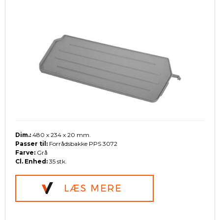
Dim.:
480 x 234 x 20 mm.
Passer til:
Forrådsbakke PPS 3072
Farve:
Grå
Cl. Enhed:
35 stk.