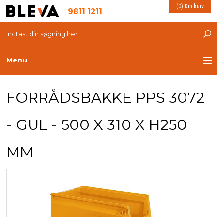
(0) Din kurv
9811 1211
Menu
TRANSPORT
FORRÅDSBAKKE PPS 3072
PLASTKASSER
- GUL - 500 X 310 X H250
LØFTEUDSTYR
MM
INDRETNING
ESD PRODUKTER
MILJØ OG VELFÆRD