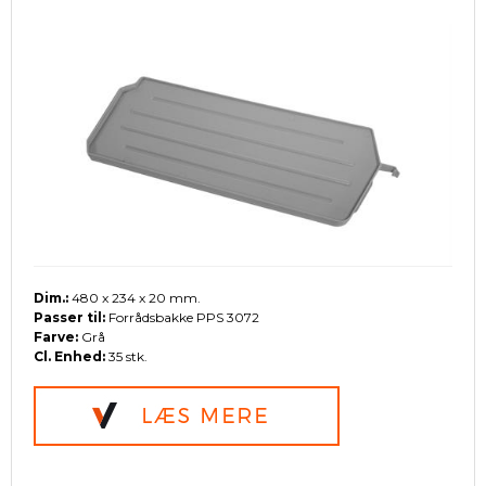
Dim.:
480 x 234 x 20 mm.
Passer til:
Forrådsbakke PPS 3072
Farve:
Grå
Cl. Enhed:
35 stk.