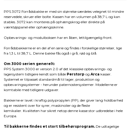
PPS 3072 Forrådsbakke er med sin størrelse særdeles velegnet til mindre
reservedele, skruer eller bolte. Kassen har en volumen på 38,7 L og kan
stables. 3072 kan monteres på ophængskrog eller direkte på
værktøjspanel eller ophængsskinne.
Opbevarings- og modulboksen har en åben, lettilgængelig front.
Forrådsbakkerne er en del af en serie og findes i forskellige størrelser, lige
fra 1,3 L til 38,7 L. Denne bakke fås også i grå, rød og blå.
Om 3000 serien generelt:
PPS System 3000 er version 2.0 af det klassiske opbevarings- og
lagersystem tidligere kendt som både
Perstorp
og
Arca
kasser.
Systemet er tilpasset standardmål til lager, produktion og
opbevaringssystemer - herunder paternostersystemer. Modellerne er
komtabile med tidligere udgaver.
Bakkerne er lavet i kraftig polypropylen (PP), der giver lang holdbarhed
og er resistent over for syrer, maskinolier og de fleste
kemikalier. Kvaliteten har sikret netop denne kasse stor udbredelse i hele
Europa.
Til bakkerne findes et stort tilbehørsprogram.
De udtagelige