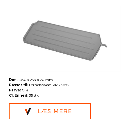
Dim.:
480 x 234 x 20 mm.
Passer til:
Forrådsbakke PPS 3072
Farve:
Grå
Cl. Enhed:
35 stk.