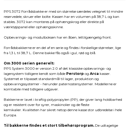
PPS 3072 Forrådsbakke er med sin størrelse særdeles velegnet til mindre
reservedele, skruer eller bolte. Kassen har en volumen på 38,7 L og kan
stables. 3072 kan monteres på ophængskrog eller direkte på
værktøjspanel eller ophængsskinne.
Opbevarings- og modulboksen har en åben, lettilgængelig front.
Forrådsbakkerne er en del af en serie og findes i forskellige størrelser, lige
fra 1,3 L til 38,7 L. Denne bakke fås også i gul, rød og blå.
Om 3000 serien generelt:
PPS System 3000 er version 2.0 af det klassiske opbevarings- og
lagersystem tidligere kendt som både
Perstorp
og
Arca
kasser.
Systemet er tilpasset standardmål til lager, produktion og
opbevaringssystemer - herunder paternostersystemer. Modellerne er
komtabile med tidligere udgaver.
Bakkerne er lavet i kraftig polypropylen (PP), der giver lang holdbarhed
og er resistent over for syrer, maskinolier og de fleste
kemikalier. Kvaliteten har sikret netop denne kasse stor udbredelse i hele
Europa.
Til bakkerne findes et stort tilbehørsprogram.
De udtagelige