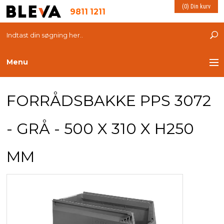
(0) Din kurv
9811 1211
Menu
TRANSPORT
FORRÅDSBAKKE PPS 3072
PLASTKASSER
- GRÅ - 500 X 310 X H250
LØFTEUDSTYR
MM
INDRETNING
ESD PRODUKTER
MILJØ OG VELFÆRD