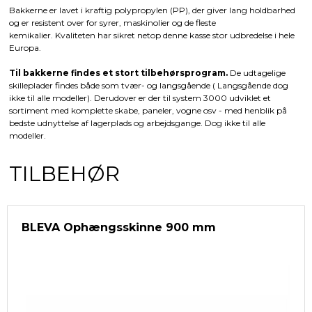
Bakkerne er lavet i kraftig polypropylen (PP), der giver lang holdbarhed
og er resistent over for syrer, maskinolier og de fleste
kemikalier. Kvaliteten har sikret netop denne kasse stor udbredelse i hele
Europa.
Til bakkerne findes et stort tilbehørsprogram.
De udtagelige
skilleplader findes både som tvær- og langsgående ( Langsgående dog
ikke til alle modeller). Derudover er der til system 3000 udviklet et
sortiment med komplette skabe, paneler, vogne osv - med henblik på
bedste udnyttelse af lagerplads og arbejdsgange. Dog ikke til alle
modeller.
TILBEHØR
BLEVA Ophængsskinne 900 mm