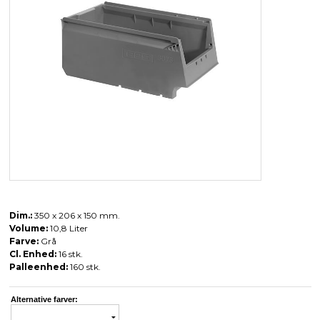
Dim.:
350 x 206 x 150 mm.
Volume:
10,8 Liter
Farve:
Grå
Cl. Enhed:
16 stk.
Palleenhed:
160 stk.
Alternative farver: