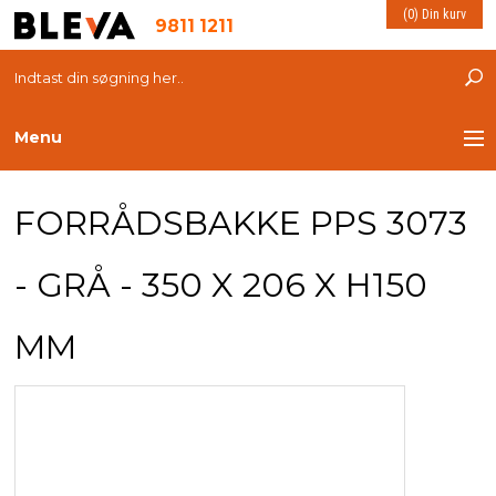
(0) Din kurv
9811 1211
Menu
TRANSPORT
FORRÅDSBAKKE PPS 3073
PLASTKASSER
- GRÅ - 350 X 206 X H150
LØFTEUDSTYR
MM
INDRETNING
ESD PRODUKTER
MILJØ OG VELFÆRD