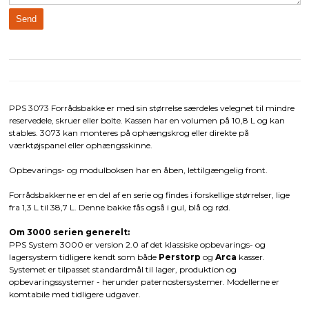
PPS 3073 Forrådsbakke er med sin størrelse særdeles velegnet til mindre
reservedele, skruer eller bolte. Kassen har en volumen på 10,8 L og kan
stables. 3073 kan monteres på ophængskrog eller direkte på
værktøjspanel eller ophængsskinne.
Opbevarings- og modulboksen har en åben, lettilgængelig front.
Forrådsbakkerne er en del af en serie og findes i forskellige størrelser, lige
fra 1,3 L til 38,7 L. Denne bakke fås også i gul, blå og rød.
Om 3000 serien generelt:
PPS System 3000 er version 2.0 af det klassiske opbevarings- og
lagersystem tidligere kendt som både
Perstorp
og
Arca
kasser.
Systemet er tilpasset standardmål til lager, produktion og
opbevaringssystemer - herunder paternostersystemer. Modellerne er
komtabile med tidligere udgaver.