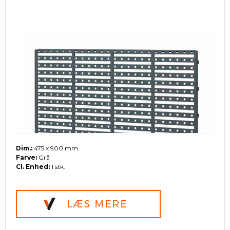
Dim.:
475 x 900 mm.
Farve:
Grå
Cl. Enhed:
1 stk.