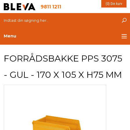
(0) Din kurv
9811 1211
Menu
TRANSPORT
FORRÅDSBAKKE PPS 3075
PLASTKASSER
- GUL - 170 X 105 X H75 MM
LØFTEUDSTYR
INDRETNING
ESD PRODUKTER
MILJØ OG VELFÆRD