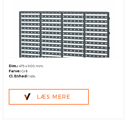
Dim.:
475 x 900 mm.
Farve:
Grå
Cl. Enhed:
1 stk.