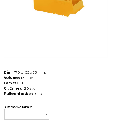
Dim.:
170 x 105 x 75 mm.
Volume:
1,3 Liter
Farve:
Gul
Cl. Enhed:
20 stk.
Palleenhed:
640 stk.
Alternative farver: