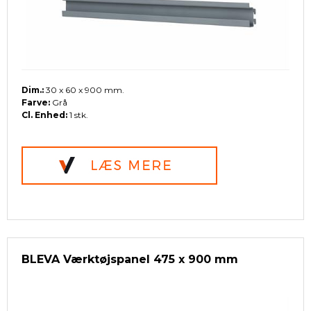
Dim.:
30 x 60 x 900 mm.
Farve:
Grå
Cl. Enhed:
1 stk.
BLEVA Værktøjspanel 475 x 900 mm