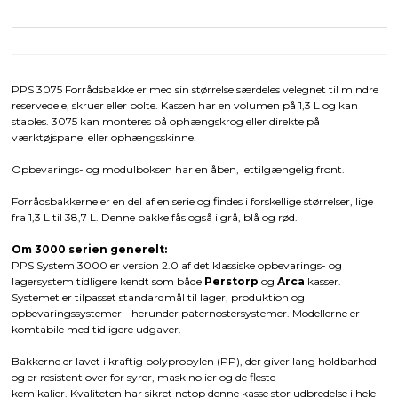
PPS 3075 Forrådsbakke er med sin størrelse særdeles velegnet til mindre
reservedele, skruer eller bolte. Kassen har en volumen på 1,3 L og kan
stables. 3075 kan monteres på ophængskrog eller direkte på
værktøjspanel eller ophængsskinne.
Opbevarings- og modulboksen har en åben, lettilgængelig front.
Forrådsbakkerne er en del af en serie og findes i forskellige størrelser, lige
fra 1,3 L til 38,7 L. Denne bakke fås også i grå, blå og rød.
Om 3000 serien generelt:
PPS System 3000 er version 2.0 af det klassiske opbevarings- og
lagersystem tidligere kendt som både
Perstorp
og
Arca
kasser.
Systemet er tilpasset standardmål til lager, produktion og
opbevaringssystemer - herunder paternostersystemer. Modellerne er
komtabile med tidligere udgaver.
Bakkerne er lavet i kraftig polypropylen (PP), der giver lang holdbarhed
og er resistent over for syrer, maskinolier og de fleste
kemikalier. Kvaliteten har sikret netop denne kasse stor udbredelse i hele