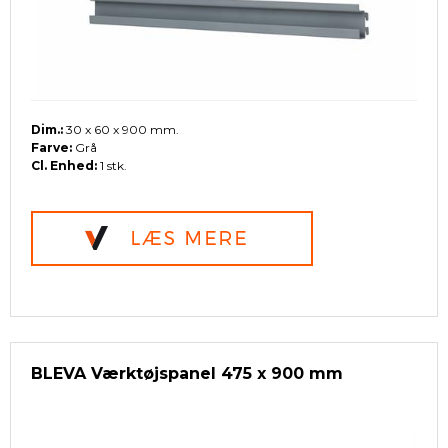
Dim.:
30 x 60 x 900 mm.
Farve:
Grå
Cl. Enhed:
1 stk.
BLEVA Værktøjspanel 475 x 900 mm