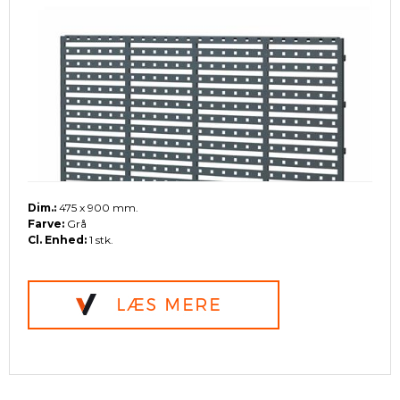
Dim.:
475 x 900 mm.
Farve:
Grå
Cl. Enhed:
1 stk.