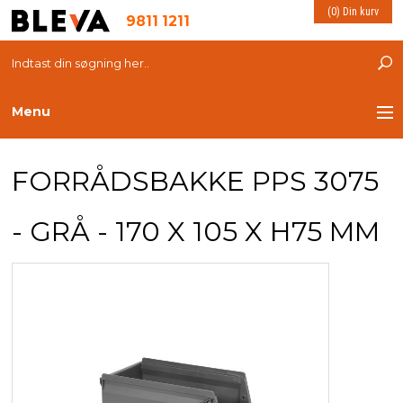
(0) Din kurv
9811 1211
Menu
TRANSPORT
FORRÅDSBAKKE PPS 3075
PLASTKASSER
- GRÅ - 170 X 105 X H75 MM
LØFTEUDSTYR
INDRETNING
ESD PRODUKTER
MILJØ OG VELFÆRD