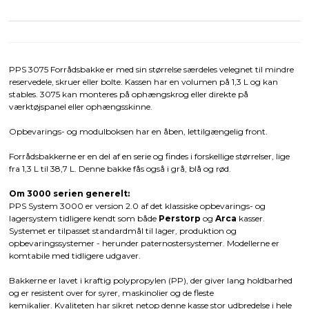
PPS 3075 Forrådsbakke er med sin størrelse særdeles velegnet til mindre
reservedele, skruer eller bolte. Kassen har en volumen på 1,3 L og kan
stables. 3075 kan monteres på ophængskrog eller direkte på
værktøjspanel eller ophængsskinne.
Opbevarings- og modulboksen har en åben, lettilgængelig front.
Forrådsbakkerne er en del af en serie og findes i forskellige størrelser, lige
fra 1,3 L til 38,7 L. Denne bakke fås også i grå, blå og rød.
Om 3000 serien generelt:
PPS System 3000 er version 2.0 af det klassiske opbevarings- og
lagersystem tidligere kendt som både
Perstorp
og
Arca
kasser.
Systemet er tilpasset standardmål til lager, produktion og
opbevaringssystemer - herunder paternostersystemer. Modellerne er
komtabile med tidligere udgaver.
Bakkerne er lavet i kraftig polypropylen (PP), der giver lang holdbarhed
og er resistent over for syrer, maskinolier og de fleste
kemikalier. Kvaliteten har sikret netop denne kasse stor udbredelse i hele