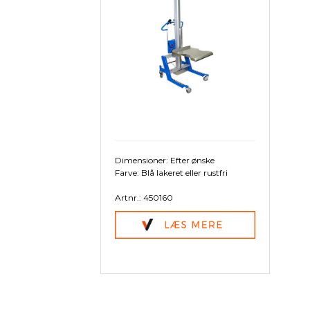
Pallevogne
Værkstedsvogne
Tilbeh
Pallekar/Classic Bigboks
Palleløftere
Plast paller- og tilbehør
Paller
Palletilbehør
Dimensioner: Efter ønske
Farve: Blå lakeret eller rustfri
Artnr.: 450160