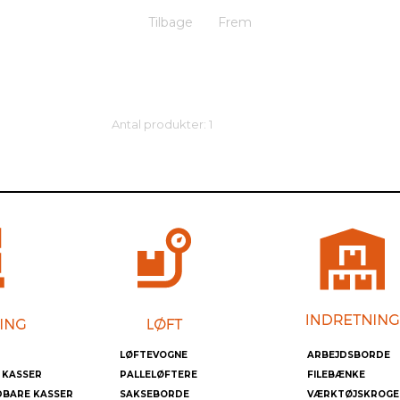
Tilbage
Frem
Antal produkter: 1
LØFTEVOGNE
ARBEJDSBORDE
 KASSER
PALLELØFTERE
FILEBÆNKE
DBARE KASSER
SAKSEBORDE
VÆRKTØJSKROGE