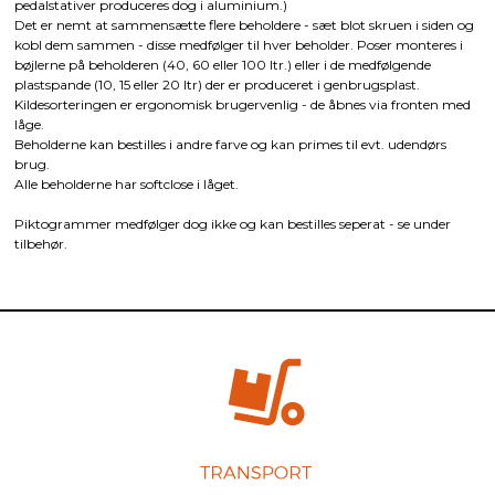
pedalstativer produceres dog i aluminium.)
Det er nemt at sammensætte flere beholdere - sæt blot skruen i siden og
kobl dem sammen - disse medfølger til hver beholder. Poser monteres i
bøjlerne på beholderen (40, 60 eller 100 ltr.) eller i de medfølgende
plastspande (10, 15 eller 20 ltr) der er produceret i genbrugsplast.
Kildesorteringen er ergonomisk brugervenlig - de åbnes via fronten med
låge.
Beholderne kan bestilles i andre farve og kan primes til evt. udendørs
brug.
Alle beholderne har softclose i låget.
Piktogrammer medfølger dog ikke og kan bestilles seperat - se under
tilbehør.