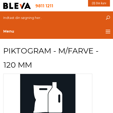
(0) Din kurv
9811 1211
Menu
TRANSPORT
PIKTOGRAM - M/FARVE -
PLASTKASSER
120 MM
LØFTEUDSTYR
INDRETNING
ESD PRODUKTER
MILJØ OG VELFÆRD