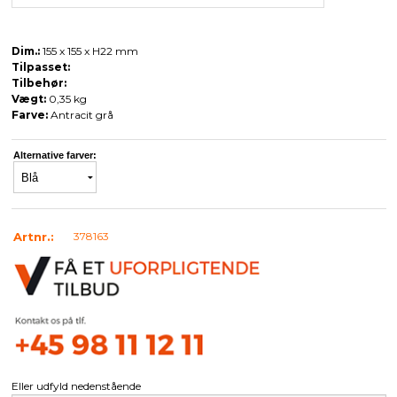
Dim.:
155 x 155 x H22 mm
Tilpasset:
Tilbehør:
Vægt:
0,35 kg
Farve:
Antracit grå
Alternative farver:
Artnr.:
378163
Eller udfyld nedenstående