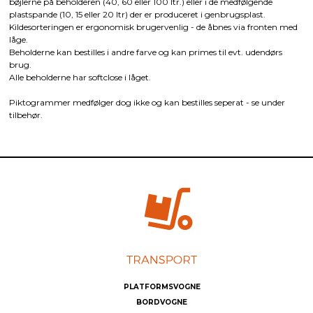
bøjlerne på beholderen (40, 60 eller 100 ltr.) eller i de medfølgende
plastspande (10, 15 eller 20 ltr) der er produceret i genbrugsplast.
Kildesorteringen er ergonomisk brugervenlig - de åbnes via fronten med
låge.
Beholderne kan bestilles i andre farve og kan primes til evt. udendørs
brug.
Alle beholderne har softclose i låget.
Piktogrammer medfølger dog ikke og kan bestilles seperat - se under
tilbehør.
PLATFORMSVOGNE
BORDVOGNE