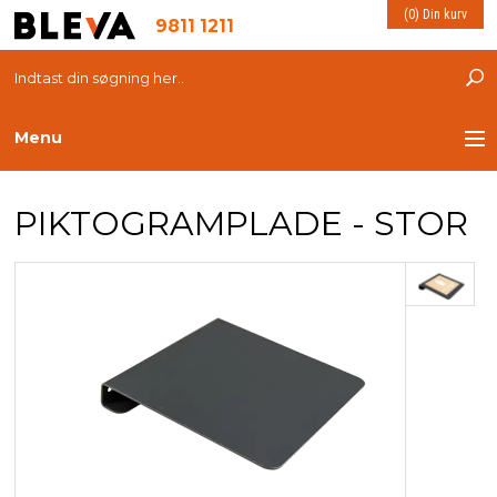
(0) Din kurv
9811 1211
Menu
TRANSPORT
PIKTOGRAMPLADE - STOR
PLASTKASSER
LØFTEUDSTYR
INDRETNING
ESD PRODUKTER
MILJØ OG VELFÆRD