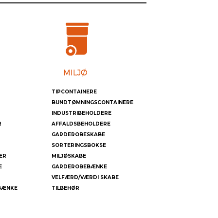
TIPCONTAINERE
BUNDTØMNINGSCONTAINERE
INDUSTRIBEHOLDERE
R
AFFALDSBEHOLDERE
GARDEROBESKABE
SORTERINGSBOKSE
ER
MILJØSKABE
E
GARDEROBEBÆNKE
VELFÆRD/VÆRDI SKABE
BÆNKE
TILBEHØR