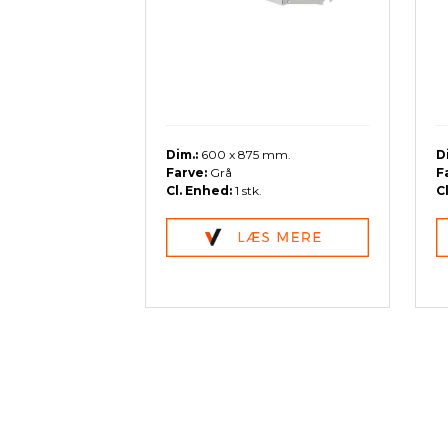
Dim.:
600 x 875 mm.
D
Farve:
Grå
F
Cl. Enhed:
1 stk.
C