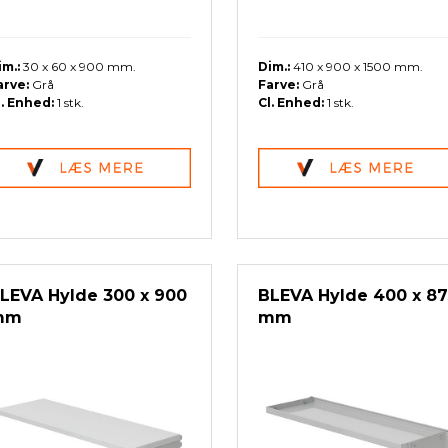
im.:
30 x 60 x 900 mm.
Dim.:
410 x 900 x 1500 mm.
arve:
Grå
Farve:
Grå
l. Enhed:
1 stk.
Cl. Enhed:
1 stk.
LEVA Hylde 300 x 900
BLEVA Hylde 400 x 87
mm
mm