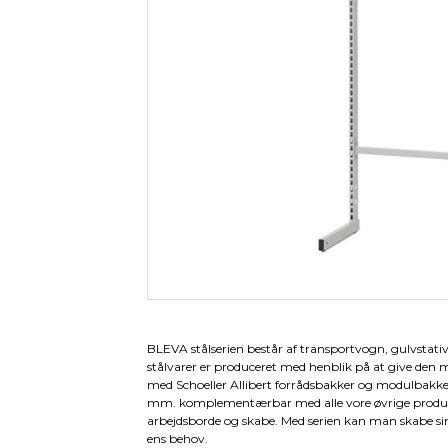
Pallevogne
Værkstedsvogne
Tilbeh
Pallekar/Classic Bigboks
Palleløftere
Plast paller- og tilbehør
Paller
Palletilbehør
BLEVA stålserien består af transportvogn, gulvstat
stålvarer er produceret med henblik på at give den
med Schoeller Allibert forrådsbakker og modulbakke
mm. komplementærbar med alle vore øvrige produkt
arbejdsborde og skabe. Med serien kan man skabe si
ens behov.