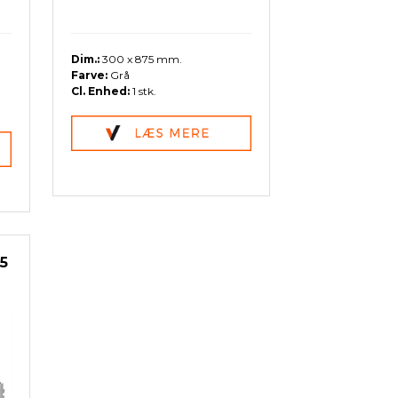
Dim.:
300 x 875 mm.
Farve:
Grå
Cl. Enhed:
1 stk.
5