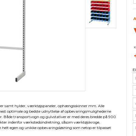
ør til eurokasser
Arca Frontglas
Låg
Tiltboxe
Tilbehør til skabe
Tilbehør til Lista 54 x 36
ESD Måtter
Pallereoler
Udstyr til 
Garderobes
Tilbehør t
Øvri
A
Skabe m/bakker
Opmærkning
Gulvfliser
Boltreoler
Lys og elek
Garderobes
Gulvfliser 
V6 - Midde
Skillevægge
Plukkereoler
Skuffeenhe
Garderobes
Tilbehør til
Skum
Skuffereoler
Indretning
Garderobe
Kasser m/låg
E
Indsatsbeholdere
iver samt hylder, værktøjspaneler, ophængsskinner mm. Alle
 mest optimale og bedste udnyttelse af opbevaringsmulighederne
r. Både transportvogn og gulvstativer er med deres bredde på 900
er indenfor værkstedsindretning, såsom værktøjskroge,
n helt egen og unikke opbevaringsløsning som netop er tilpasset