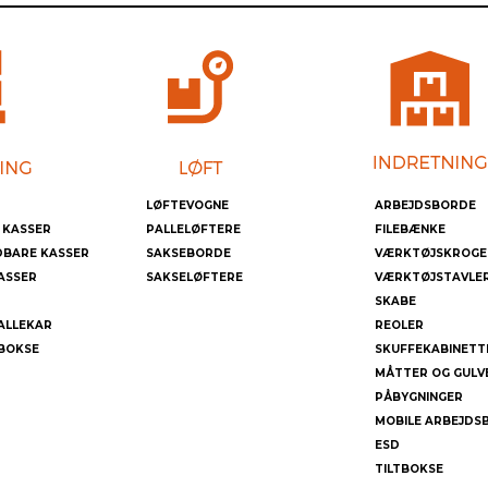
LØFTEVOGNE
ARBEJDSBORDE
 KASSER
PALLELØFTERE
FILEBÆNKE
DBARE KASSER
SAKSEBORDE
VÆRKTØJSKROGE
ASSER
SAKSELØFTERE
VÆRKTØJSTAVLE
SKABE
ALLEKAR
REOLER
BOKSE
SKUFFEKABINETT
MÅTTER OG GULV
PÅBYGNINGER
MOBILE ARBEJDS
ESD
TILTBOKSE