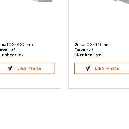
im.:
300 x 900 mm.
Dim.:
400 x 875 mm.
arve:
Grå
Farve:
Grå
l. Enhed:
1 stk.
Cl. Enhed:
1 stk.