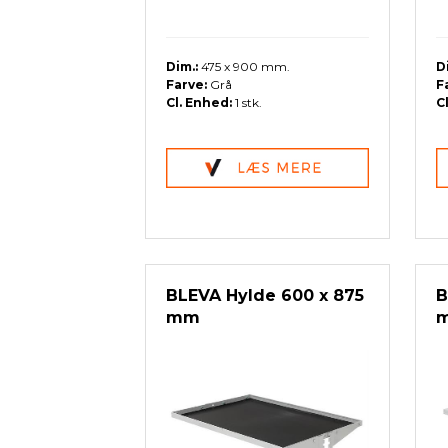
Dim.:
475 x 900 mm.
D
Farve:
Grå
F
Cl. Enhed:
1 stk.
C
BLEVA Hylde 600 x 875
B
mm