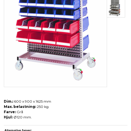
Dim.:
600 x 900 x 1625 mm
Max. belastning:
250 kg.
Farve:
Grå
Hjul:
Ø120 mm.
Alternative farver: