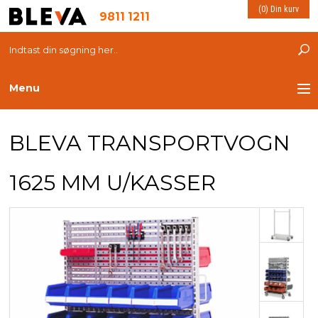
(0) Din kurv
9811 1211
Menu
TRANSPORT
BLEVA TRANSPORTVOGN
PLASTKASSER
1625 MM U/KASSER
LØFTEUDSTYR
INDRETNING
ESD PRODUKTER
MILJØ OG VELFÆRD