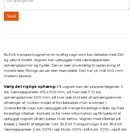
BLEVA transportvognen er en kraftig vogn som kan belastes med 250
kg. jævnt fordelt. Vognen kan udbygges med værktøjspaneler,
ophængsskinner og hylder. Den er især anvendelig til opbevaring af
mindre dele, fittings, skruer eller reservedele. Den har c/c mål 900 mm.
imellem benene.
Vælg det rigtige ophæng:
På vognen kan der placeres følgende: 3
stk. værktøjspaneler 475 x 900 mm. på hver side 7-10 stk.
ophængsskinner 900 mm. på hver side (Antallet af ophængsskinner
afhænger af, hvilken model af forrådsbakke man anvender.)
Ovenstående vogn kan opbygges på mange forskellige måder og med
forskelligt tilbehør. Kontakt os for mere information og få hjælp til at
opbygge vognen så den passer til dit behov. Vognen med tilbehør på
billede 2, består af følgende: 1 stk. BLEVA Transportvogn 6 stk. BLEVA
Værktøjspaneler 2 stk. 9076 i rød 36 stk. 9074 i blå 6 stk. 9074 i rød 8 stk.