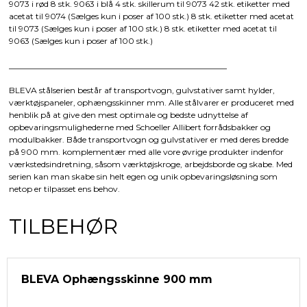
9073 i rød 8 stk. 9063 i blå 4 stk. skillerum til 9073 42 stk. etiketter med
acetat til 9074 (Sælges kun i poser af 100 stk.) 8 stk. etiketter med acetat
til 9073 (Sælges kun i poser af 100 stk.) 8 stk. etiketter med acetat til
9063 (Sælges kun i poser af 100 stk.)
_____________________________________________________
BLEVA stålserien består af transportvogn, gulvstativer samt hylder,
værktøjspaneler, ophængsskinner mm. Alle stålvarer er produceret med
henblik på at give den mest optimale og bedste udnyttelse af
opbevaringsmulighederne med Schoeller Allibert forrådsbakker og
modulbakker. Både transportvogn og gulvstativer er med deres bredde
på 900 mm. komplementær med alle vore øvrige produkter indenfor
værkstedsindretning, såsom værktøjskroge, arbejdsborde og skabe. Med
serien kan man skabe sin helt egen og unik opbevaringsløsning som
netop er tilpasset ens behov.
TILBEHØR
BLEVA Ophængsskinne 900 mm