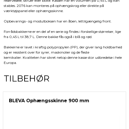
reservedele, skruer eller bolte. Kassen har en volumen på 0,45 L og kan
stables. 2076 kan monteres på ophængskrog eller direkte på
værktøjspanel eller ophængsskinne.
Opbevarings- og modulboksen har en åben, lettilgængelig front.
Forrådsbakkerne er en del af en serie og findes i forskellige størrelser, lige
fra 0,45 L til 38,7 L. Denne bakke fås også i blå og rød.
Bakkerne er lavet i kraftig polypropylen (PP), der giver lang holdbarhed
og er resistent over for syrer, maskinolier og de fleste
kemikalier. Kvaliteten har sikret netop denne kasse stor udbredelse i hele
Europa.
TILBEHØR
BLEVA Ophængsskinne 900 mm