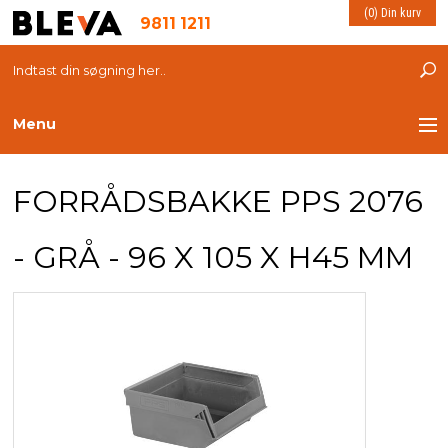
(0) Din kurv
9811 1211
Menu
TRANSPORT
FORRÅDSBAKKE PPS 2076
PLASTKASSER
- GRÅ - 96 X 105 X H45 MM
LØFTEUDSTYR
INDRETNING
ESD PRODUKTER
MILJØ OG VELFÆRD