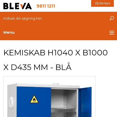
(0) Din kurv
9811 1211
Menu
TRANSPORT
KEMISKAB H1040 X B1000
PLASTKASSER
X D435 MM - BLÅ
LØFTEUDSTYR
INDRETNING
ESD PRODUKTER
MILJØ OG VELFÆRD