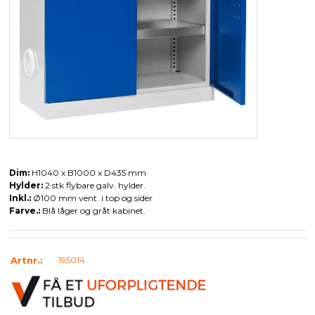
Dim:
H1040 x B1000 x D435 mm
Hylder:
2 stk flybare galv. hylder.
Inkl.:
Ø100 mm vent. i top og sider
Farve.:
Blå låger og gråt kabinet.
Artnr.:
195014