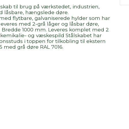
lskab til brug på værkstedet, industrien,
ed låsbare, hængslede døre.
med flytbare, galvaniserede hylder som har
 leveres med 2-grå låger og låsbar døre,
 Bredde 1000 mm. Leveres komplet med 2
t kemikalie- og væskespild Stålskabet har
nsstuds i toppen for tilkobling til ekstern
35 med grå døre RAL 7016.