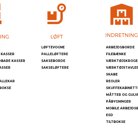
LØFTEVOGNE
ARBEJDSBORDE
 KASSER
PALLELØFTERE
FILEBÆNKE
DBARE KASSER
SAKSEBORDE
VÆRKTØJSKROGE
ASSER
SAKSELØFTERE
VÆRKTØJSTAVLE
SKABE
ALLEKAR
REOLER
BOKSE
SKUFFEKABINETT
MÅTTER OG GULV
PÅBYGNINGER
MOBILE ARBEJDS
ESD
TILTBOKSE