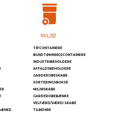
TIPCONTAINERE
BUNDTØMNINGSCONTAINERE
INDUSTRIBEHOLDERE
R
AFFALDSBEHOLDERE
GARDEROBESKABE
SORTERINGSBOKSE
ER
MILJØSKABE
E
GARDEROBEBÆNKE
VELFÆRD/VÆRDI SKABE
BÆNKE
TILBEHØR