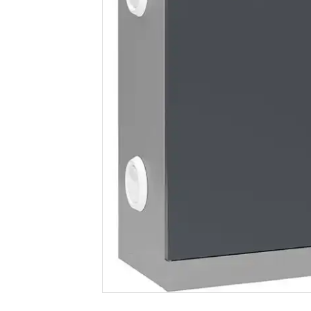
Pallevogne
Værkstedsvogne
Tilbeh
Pallekar/Classic Bigboks
Palleløftere
Plast paller- og tilbehør
Paller
Palletilbehør