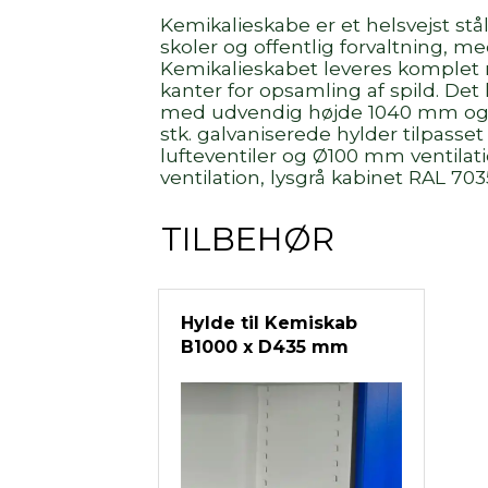
Kemikalieskabe er et helsvejst stå
skoler og offentlig forvaltning, m
Kemikalieskabet leveres komplet 
kanter for opsamling af spild. Det
med udvendig højde 1040 mm og
stk. galvaniserede hylder tilpasse
lufteventiler og Ø100 mm ventilatio
ventilation, lysgrå kabinet RAL 70
TILBEHØR
Hylde til Kemiskab
B1000 x D435 mm