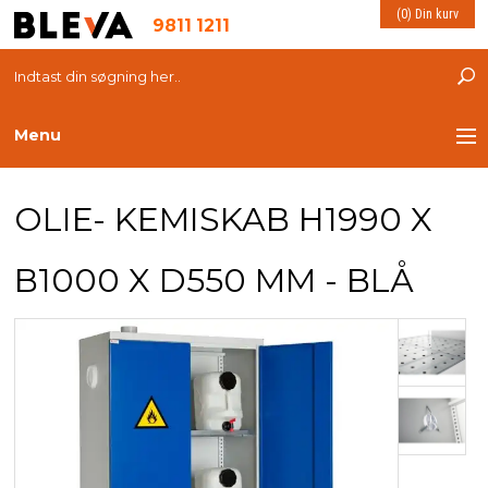
(0) Din kurv
9811 1211
Menu
TRANSPORT
OLIE- KEMISKAB H1990 X
PLASTKASSER
B1000 X D550 MM - BLÅ
LØFTEUDSTYR
INDRETNING
ESD PRODUKTER
MILJØ OG VELFÆRD