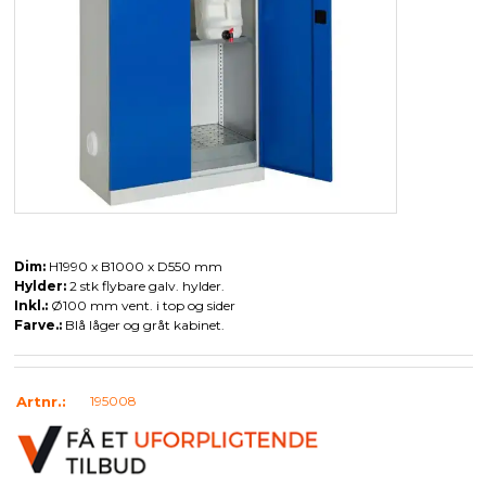
Dim:
H1990 x B1000 x D550 mm
Hylder:
2 stk flybare galv. hylder.
Inkl.:
Ø100 mm vent. i top og sider
Farve.:
Blå låger og gråt kabinet.
Artnr.:
195008