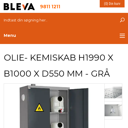
(0) Din kurv
9811 1211
Menu
TRANSPORT
OLIE- KEMISKAB H1990 X
PLASTKASSER
B1000 X D550 MM - GRÅ
LØFTEUDSTYR
INDRETNING
ESD PRODUKTER
MILJØ OG VELFÆRD