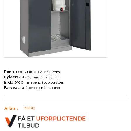
Dim:
H1990 x B1000 x D550 mm
Hylder:
2 stk flybare galv.hylder.
Inkl.:
Ø100 mm vent. i top og sider.
Farve.:
Grå låger og gråt kabinet.
Artnr.:
195012