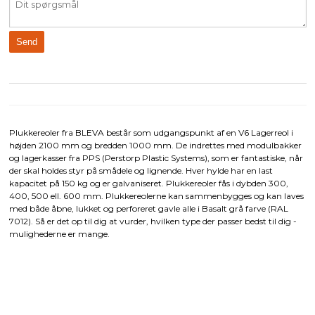
Plukkereoler fra BLEVA består som udgangspunkt af en V6 Lagerreol i
højden 2100 mm og bredden 1000 mm. De indrettes med modulbakker
og lagerkasser fra PPS (Perstorp Plastic Systems), som er fantastiske, når
der skal holdes styr på smådele og lignende. Hver hylde har en last
kapacitet på 150 kg og er galvaniseret. Plukkereoler fås i dybden 300,
400, 500 ell. 600 mm. Plukkereolerne kan sammenbygges og kan laves
med både åbne, lukket og perforeret gavle alle i Basalt grå farve (RAL
7012). Så er det op til dig at vurder, hvilken type der passer bedst til dig -
mulighederne er mange.