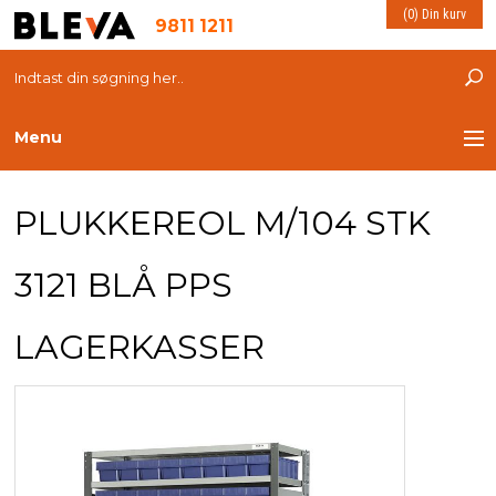
(0) Din kurv
9811 1211
Menu
TRANSPORT
PLUKKEREOL M/104 STK
PLASTKASSER
3121 BLÅ PPS
LØFTEUDSTYR
LAGERKASSER
INDRETNING
ESD PRODUKTER
MILJØ OG VELFÆRD