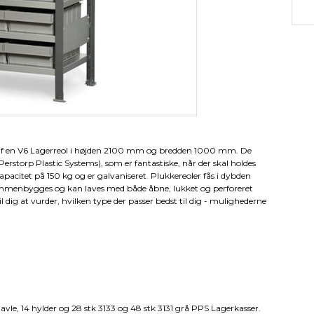
af en V6 Lagerreol i højden 2100 mm og bredden 1000 mm. De
rstorp Plastic Systems), som er fantastiske, når der skal holdes
apacitet på 150 kg og er galvaniseret. Plukkereoler fås i dybden
mmenbygges og kan laves med både åbne, lukket og perforeret
til dig at vurder, hvilken type der passer bedst til dig - mulighederne
vle, 14 hylder og 28 stk 3133 og 48 stk 3131 grå PPS Lagerkasser.