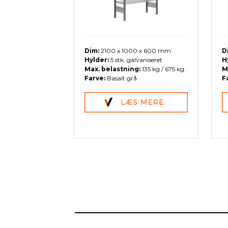
Dim:
2100 x 1000 x 600 mm
D
Hylder:
5 stk. galvaniseret
H
Max. belastning:
135 kg / 675 kg.
M
Farve:
Basalt grå
F