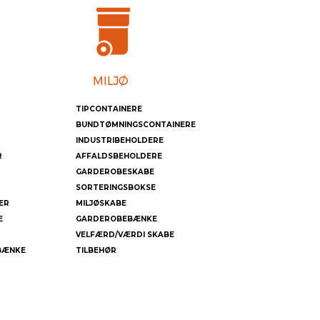
TIPCONTAINERE
BUNDTØMNINGSCONTAINERE
INDUSTRIBEHOLDERE
R
AFFALDSBEHOLDERE
GARDEROBESKABE
SORTERINGSBOKSE
ER
MILJØSKABE
E
GARDEROBEBÆNKE
VELFÆRD/VÆRDI SKABE
BÆNKE
TILBEHØR