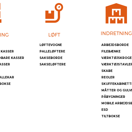
LØFTEVOGNE
ARBEJDSBORDE
 KASSER
PALLELØFTERE
FILEBÆNKE
DBARE KASSER
SAKSEBORDE
VÆRKTØJSKROGE
ASSER
SAKSELØFTERE
VÆRKTØJSTAVLE
SKABE
ALLEKAR
REOLER
BOKSE
SKUFFEKABINETT
MÅTTER OG GULV
PÅBYGNINGER
MOBILE ARBEJDS
ESD
TILTBOKSE