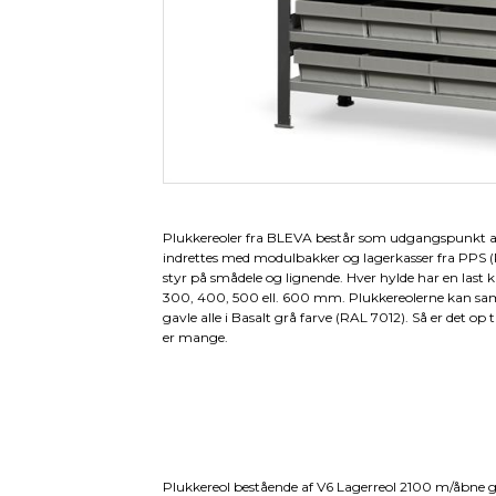
Plukkereoler fra BLEVA består som udgangspunkt 
indrettes med modulbakker og lagerkasser fra PPS (Pe
styr på smådele og lignende. Hver hylde har en last k
300, 400, 500 ell. 600 mm. Plukkereolerne kan sa
gavle alle i Basalt grå farve (RAL 7012). Så er det op 
er mange.
Plukkereol bestående af V6 Lagerreol 2100 m/åbne ga