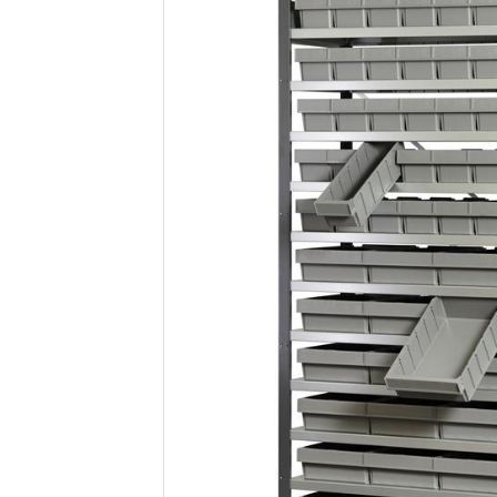
Pallevogne
Værkstedsvogne
Tilbeh
Pallekar/Classic Bigboks
Palleløftere
Plast paller- og tilbehør
Paller
Palletilbehør