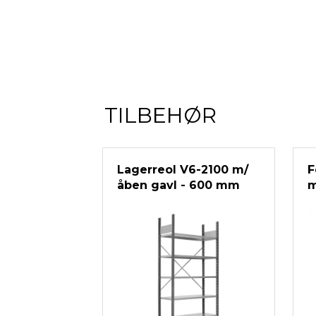
TILBEHØR
Lagerreol V6-2100 m/
F
åben gavl - 600 mm
m