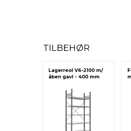
TILBEHØR
Lagerreol V6-2100 m/
F
åben gavl - 400 mm
m