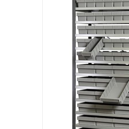
Pallevogne
Værkstedsvogne
Tilbeh
Pallekar/Classic Bigboks
Palleløftere
Plast paller- og tilbehør
Paller
Palletilbehør