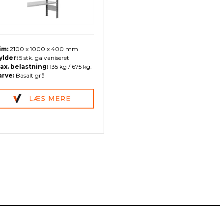
im:
2100 x 1000 x 400 mm
ylder:
5 stk. galvaniseret
ax. belastning:
135 kg / 675 kg.
arve:
Basalt grå