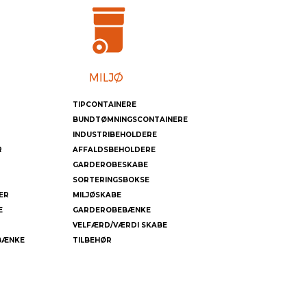
TIPCONTAINERE
BUNDTØMNINGSCONTAINERE
INDUSTRIBEHOLDERE
R
AFFALDSBEHOLDERE
GARDEROBESKABE
SORTERINGSBOKSE
ER
MILJØSKABE
E
GARDEROBEBÆNKE
VELFÆRD/VÆRDI SKABE
BÆNKE
TILBEHØR