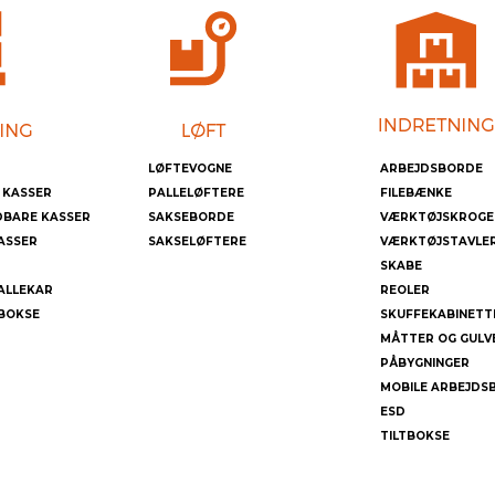
LØFTEVOGNE
ARBEJDSBORDE
 KASSER
PALLELØFTERE
FILEBÆNKE
DBARE KASSER
SAKSEBORDE
VÆRKTØJSKROGE
ASSER
SAKSELØFTERE
VÆRKTØJSTAVLE
SKABE
ALLEKAR
REOLER
BOKSE
SKUFFEKABINETT
MÅTTER OG GULV
PÅBYGNINGER
MOBILE ARBEJDS
ESD
TILTBOKSE