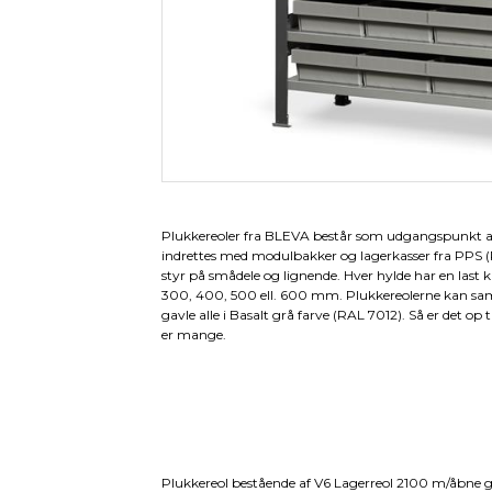
Plukkereoler fra BLEVA består som udgangspunkt 
indrettes med modulbakker og lagerkasser fra PPS (Pe
styr på smådele og lignende. Hver hylde har en last k
300, 400, 500 ell. 600 mm. Plukkereolerne kan sa
gavle alle i Basalt grå farve (RAL 7012). Så er det op 
er mange.
Plukkereol bestående af V6 Lagerreol 2100 m/åbne gav