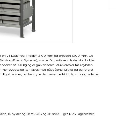
af en V6 Lagerreol i højden 2100 mm og bredden 1000 mm. De
rstorp Plastic Systems), som er fantastiske, når der skal holdes
apacitet på 150 kg og er galvaniseret. Plukkereoler fås i dybden
mmenbygges og kan laves med både åbne, lukket og perforeret
til dig at vurder, hvilken type der passer bedst til dig - mulighederne
le, 14 hylder og 28 stk 3113 og 48 stk 3111 grå PPS Lagerkasser.