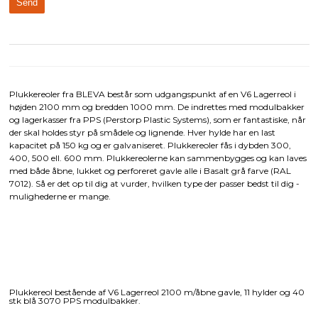
Plukkereoler fra BLEVA består som udgangspunkt af en V6 Lagerreol i
højden 2100 mm og bredden 1000 mm. De indrettes med modulbakker
og lagerkasser fra PPS (Perstorp Plastic Systems), som er fantastiske, når
der skal holdes styr på smådele og lignende. Hver hylde har en last
kapacitet på 150 kg og er galvaniseret. Plukkereoler fås i dybden 300,
400, 500 ell. 600 mm. Plukkereolerne kan sammenbygges og kan laves
med både åbne, lukket og perforeret gavle alle i Basalt grå farve (RAL
7012). Så er det op til dig at vurder, hvilken type der passer bedst til dig -
mulighederne er mange.
Plukkereol bestående af V6 Lagerreol 2100 m/åbne gavle, 11 hylder og 40
stk blå 3070 PPS modulbakker.