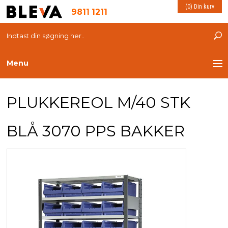
(0) Din kurv
9811 1211
Menu
TRANSPORT
PLUKKEREOL M/40 STK
PLASTKASSER
BLÅ 3070 PPS BAKKER
LØFTEUDSTYR
INDRETNING
ESD PRODUKTER
MILJØ OG VELFÆRD