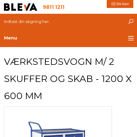
(0) Din kurv
9811 1211
Menu
TRANSPORT
VÆRKSTEDSVOGN M/ 2
PLASTKASSER
SKUFFER OG SKAB - 1200 X
LØFTEUDSTYR
600 MM
INDRETNING
ESD PRODUKTER
MILJØ OG VELFÆRD