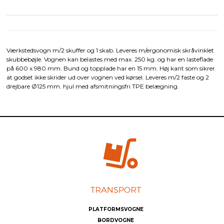
Værkstedsvogn m/2 skuffer og 1 skab. Leveres m/ergonomisk skråvinklet
skubbebøjle. Vognen kan belastes med max. 250 kg. og har en lasteflade
på 600 x 980 mm. Bund og topplade har en 15 mm. Høj kant som sikrer
at godset ikke skrider ud over vognen ved kørsel. Leveres m/2 faste og 2
drejbare Ø125 mm. hjul med afsmitningsfri TPE belægning.
PLATFORMSVOGNE
BORDVOGNE