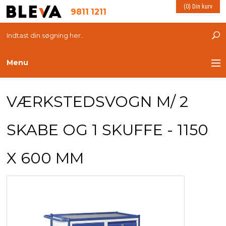
(0) Din kurv
9811 1211
Menu
TRANSPORT
VÆRKSTEDSVOGN M/ 2
PLASTKASSER
SKABE OG 1 SKUFFE - 1150
LØFTEUDSTYR
X 600 MM
INDRETNING
ESD PRODUKTER
MILJØ OG VELFÆRD