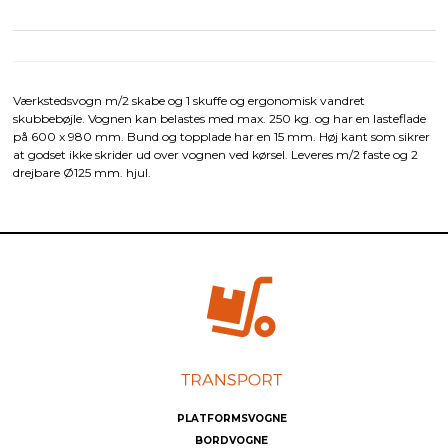
Værkstedsvogn m/2 skabe og 1 skuffe og ergonomisk vandret
skubbebøjle. Vognen kan belastes med max. 250 kg. og har en lasteflade
på 600 x 980 mm. Bund og topplade har en 15 mm. Høj kant som sikrer
at godset ikke skrider ud over vognen ved kørsel. Leveres m/2 faste og 2
drejbare Ø125 mm. hjul.
PLATFORMSVOGNE
BORDVOGNE