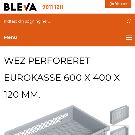
(0) Din kurv
9811 1211
Menu
TRANSPORT
WEZ PERFORERET
PLASTKASSER
EUROKASSE 600 X 400 X
LØFTEUDSTYR
120 MM.
INDRETNING
ESD PRODUKTER
MILJØ OG VELFÆRD