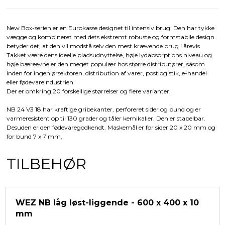
New Box-serien er en Eurokasse designet til intensiv brug. Den har tykke
vægge og kombineret med dets ekstremt robuste og formstabile design
betyder det, at den vil modstå selv den mest krævende brug i årevis.
Takket være dens ideelle pladsudnyttelse, høje lydabsorptions niveau og
høje bæreevne er den meget populær hos større distributører, såsom
inden for ingeniørsektoren, distribution af varer, postlogistik, e-handel
eller fødevareindustrien.
Der er omkring 20 forskellige størrelser og flere varianter.
NB 24 V3 18 har kraftige gribekanter, perforeret sider og bund og er
varmeresistent op til 130 grader og tåler kemikalier. Den er stabelbar.
Desuden er den fødevaregodkendt. Maskemål er for sider 20 x 20 mm og
for bund 7 x 7 mm.
TILBEHØR
WEZ NB låg løst-liggende - 600 x 400 x 10
mm