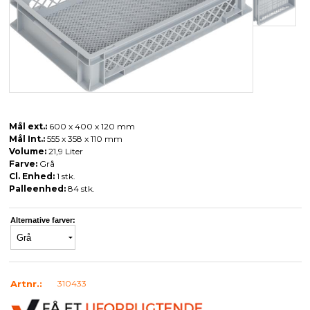
Mål ext.:
600 x 400 x 120 mm
Mål Int.:
555 x 358 x 110 mm
Volume:
21,9 Liter
Farve:
Grå
Cl. Enhed:
1 stk.
Palleenhed:
84 stk.
Alternative farver:
Artnr.:
310433