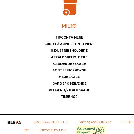
TIPCONTAINERE
BUNDTØMNINGSCONTAINERE
INDUSTRIBEHOLDERE
AFFALDSBEHOLDERE
GARDEROBESKABE
SORTERINGSBOKSE
MILJØSKABE
GARDEROBEBÆNKE
VELFÆRD/VÆRDI SKABE
TILBEHØR
BØGILDSMINDEVEJ 29
9400 NØRRESUNDBY
TLF.
9811
1211
INFO@BLEVA.DK