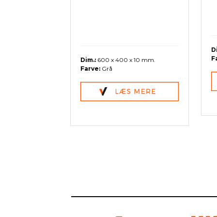
D
F
Dim.:
600 x 400 x 10 mm.
Farve:
Grå