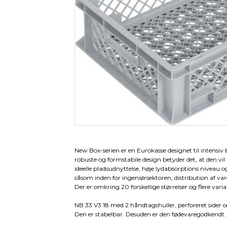
Pallevogne
Værkstedsvogne
Tilbeh
Pallekar/Classic Bigboks
Palleløftere
Plast paller- og tilbehør
Paller
Palletilbehør
New Box-serien er en Eurokasse designet til intens
robuste og formstabile design betyder det, at den v
ideelle pladsudnyttelse, høje lydabsorptions niveau 
såsom inden for ingeniørsektoren, distribution af vare
Der er omkring 20 forskellige størrelser og flere varia
NB 33 V3 18 med 2 håndtagshuller, perforeret sider o
Den er stabelbar. Desuden er den fødevaregodkendt.