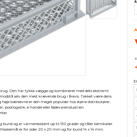
A
ør til eurokasser
Arca Frontglas
Låg
Tiltboxe
Tilbehør til skabe
Tilbehør til Lista 54 x 36
ESD Måtter
Pallereoler
Udstyr til 
Garderobes
Tilbehør t
Øvri
Skabe m/bakker
Opmærkning
Gulvfliser
Boltreoler
Lys og elek
Garderobes
Gulvfliser 
V6 - Midde
A
Skillevægge
Plukkereoler
Skuffeenhe
Garderobes
Tilbehør til
Skum
Skuffereoler
Indretning
Garderobe
Kasser m/låg
Indsatsbeholdere
E
iv brug. Den har tykke vægge og kombineret med dets ekstremt
il modstå selv den mest krævende brug i årevis. Takket være dens
og høje bæreevne er den meget populær hos større distributører,
r, postlogistik, e-handel eller fødevareindustrien.
nter.
g bund og er varmeresistent op til 130 grader og tåler kemikalier.
 Maskemål er for sider 20 x 20 mm og for bund 14 x 14 mm.