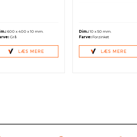
im.:
600 x 400 x 10 mm.
Dim.:
10 x 50 mm.
arve:
Grå
Farve:
Forzinket