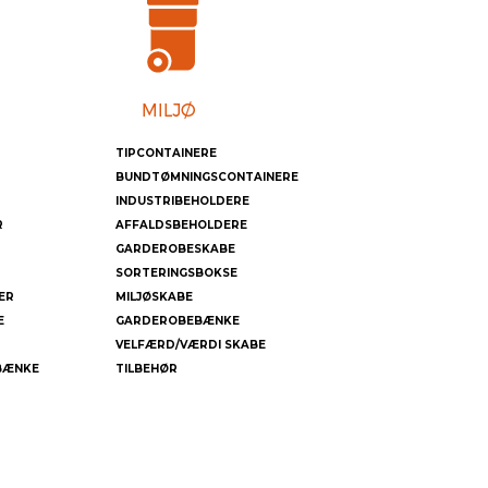
TIPCONTAINERE
BUNDTØMNINGSCONTAINERE
INDUSTRIBEHOLDERE
R
AFFALDSBEHOLDERE
GARDEROBESKABE
SORTERINGSBOKSE
ER
MILJØSKABE
E
GARDEROBEBÆNKE
VELFÆRD/VÆRDI SKABE
BÆNKE
TILBEHØR