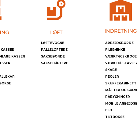
LØFTEVOGNE
ARBEJDSBORDE
 KASSER
PALLELØFTERE
FILEBÆNKE
DBARE KASSER
SAKSEBORDE
VÆRKTØJSKROGE
ASSER
SAKSELØFTERE
VÆRKTØJSTAVLE
SKABE
ALLEKAR
REOLER
BOKSE
SKUFFEKABINETT
MÅTTER OG GULV
PÅBYGNINGER
MOBILE ARBEJDS
ESD
TILTBOKSE