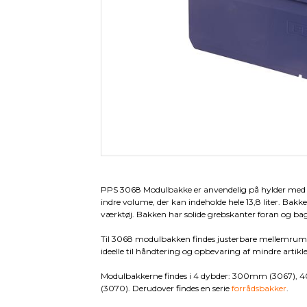
Pallevogne
Værkstedsvogne
Tilbeh
Pallekar/Classic Bigboks
Palleløftere
Plast paller- og tilbehør
Paller
Palletilbehør
PPS 3068 Modulbakke er anvendelig på hylder med dy
indre volume, der kan indeholde hele 13,8 liter. Bakken
værktøj. Bakken har solide grebskanter foran og ba
Til 3068 modulbakken findes justerbare mellemrum, 
ideelle til håndtering og opbevaring af mindre artikler
Modulbakkerne findes i 4 dybder: 300mm (3067
(3070). Derudover findes en serie
forrådsbakker
.