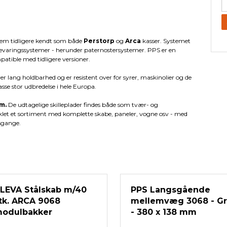
tem tidligere kendt som både
Perstorp
og
Arca
kasser. Systemet
pbevaringssystemer - herunder paternostersystemer. PPS er en
patible med tidligere versioner.
er lang holdbarhed og er resistent over for syrer, maskinolier og de
asse stor udbredelse i hele Europa.
am.
De udtagelige skilleplader findes både som tvær- og
klet et sortiment med komplette skabe, paneler, vogne osv - med
dsgange.
LEVA Stålskab m/40
PPS Langsgående
tk. ARCA 9068
mellemvæg 3068 - Gr
odulbakker
- 380 x 138 mm