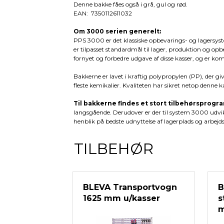
Denne bakke fåes også i grå, gul og rød.
EAN: 7350112611032
Om 3000 serien generelt:
PPS 3000 er det klassiske opbevarings- og lagersys
er tilpasset standardmål til lager, produktion og o
fornyet og forbedre udgave af disse kasser, og er kom
Bakkerne er lavet i kraftig polypropylen (PP), der giv
fleste kemikalier. Kvaliteten har sikret netop denne k
Til bakkerne findes et stort tilbehørsprogr
langsgående. Derudover er der til system 3000 udvi
henblik på bedste udnyttelse af lagerplads og arbej
TILBEHØR
BLEVA Transportvogn
B
1625 mm u/kasser
s
m