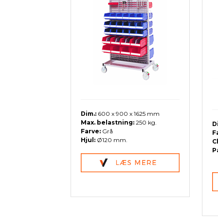
Dim.:
600 x 900 x 1625 mm
Max. belastning:
250 kg.
D
Farve:
Grå
F
Hjul:
Ø120 mm.
C
P