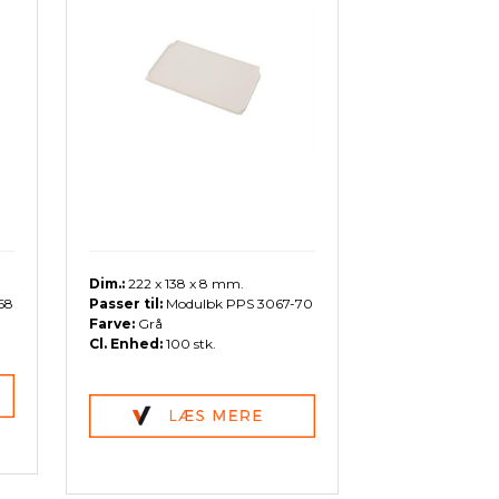
Dim.:
222 x 138 x 8 mm.
68
Passer til:
Modulbk PPS 3067-70
Farve:
Grå
Cl. Enhed:
100 stk.