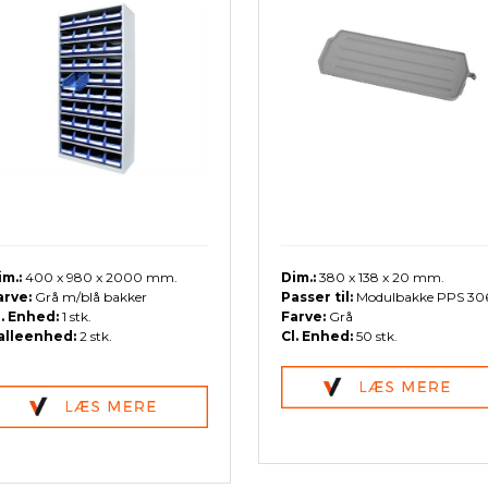
im.:
400 x 980 x 2000 mm.
Dim.:
380 x 138 x 20 mm.
arve:
Grå m/blå bakker
Passer til:
Modulbakke PPS 30
l. Enhed:
1 stk.
Farve:
Grå
alleenhed:
2 stk.
Cl. Enhed:
50 stk.