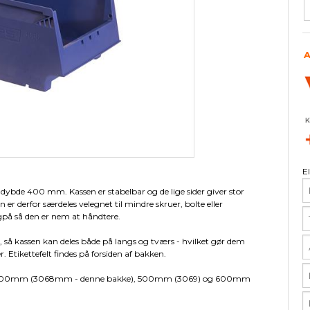
ør til eurokasser
Arca Frontglas
Låg
Tiltboxe
Tilbehør til skabe
Tilbehør til Lista 54 x 36
ESD Måtter
Pallereoler
Udstyr til 
Garderobes
Tilbehør t
Øvri
Skabe m/bakker
Opmærkning
Gulvfliser
Boltreoler
Lys og elek
Garderobes
Gulvfliser 
V6 - Midde
A
Skillevægge
Plukkereoler
Skuffeenhe
Garderobes
Tilbehør til
Skum
Skuffereoler
Indretning
Garderobe
Kasser m/låg
Indsatsbeholdere
E
bde 400 mm. Kassen er stabelbar og de lige sider giver stor
 er derfor særdeles velegnet til mindre skruer, bolte eller
gpå så den er nem at håndtere.
så kassen kan deles både på langs og tværs - hvilket gør dem
. Etikettefelt findes på forsiden af bakken.
), 400mm (3068mm - denne bakke), 500mm (3069) og 600mm